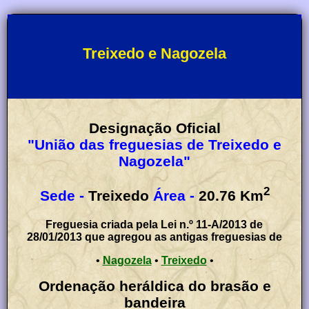
Treixedo e Nagozela
Designação Oficial
"União das freguesias de Treixedo e
Nagozela"
2
Sede -
Treixedo
Área -
20.76
Km
Freguesia criada pela Lei n.º 11-A/2013 de
28/01/2013 que agregou as antigas freguesias de
•
Nagozela
•
Treixedo
•
Ordenação heráldica do brasão e
bandeira