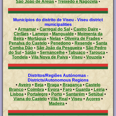
São João de Areias
•
Treixedo e Nagozela
•
Municípios do distrito de Viseu - Viseu district
municipalities
•
Armamar
•
Carregal do Sal
•
Castro Daire
•
Cinfães
•
Lamego
•
Mangualde
•
Moimenta da
Beira
•
Mortágua
•
Nelas
•
Oliveira de Frades
•
Penalva do Castelo
•
Penedono
•
Resende
•
Santa
Comba Dão
•
São João da Pesqueira
•
São Pedro
do Sul
•
Sátão
•
Sernancelhe
•
Tabuaço
•
Tarouca
•
Tondela
•
Vila Nova de Paiva
•
Viseu
•
Vouzela
•
Distritos/Regiões Autónomas -
Districts/Autonomous Regions
•
Aveiro
•
Beja
•
Braga
•
Bragança
•
Castelo
Branco
•
Coimbra
•
Évora
•
Faro
•
Guarda
•
Leiria
•
Lisboa
•
Portalegre
•
Porto
•
Santarém
•
Setúbal
•
Viana do Castelo
•
Vila Real
•
Viseu
•
Açores
•
Madeira
•