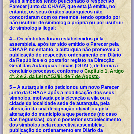
seus símbolos tendo peticionado o respectivo
Parecer junto da CHAAP, que esta já emitiu, no
entanto, os seus órgãos autárquicos não
concordaram com os mesmos, tendo optado por
não usufruir de simbologia própria ou por usufruir
de simbologia ilegal;
4 – Os símbolos foram estabelecidos pela
assembleia, após ter sido emitido o Parecer pela
CHAAP, no entanto, a autarquia não promoveu a
publicação do respectivo ordenamento em Diário
da República e o posterior registo na Direcção
Geral das Autarquias Locais (DGAL), de forma a
concluir o processo, conforme o
Capitulo 1, Artigo
4º, 2 e 3, da Lei n.º 53/91 de 7 de Agosto
.
5 – A autarquia não peticionou um novo Parecer
junto da CHAAP após a modificação dos seus
símbolos, motivada pela elevação a vila ou a
cidade da localidade sede de autarquia, pela
alteração da sua designação oficial, ou pela
alteração do município a que pertence (no caso
das freguesias), com o posterior estabelecimento
dos símbolos pela respectiva assembleia,
publicação do ordenamento em Diário da