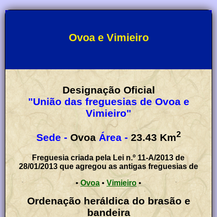
Ovoa e Vimieiro
Designação Oficial
"União das freguesias de Ovoa e
Vimieiro"
2
Sede -
Ovoa
Área -
23.43
Km
Freguesia criada pela Lei n.º 11-A/2013 de
28/01/2013 que agregou as antigas freguesias de
•
Ovoa
•
Vimieiro
•
Ordenação heráldica do brasão e
bandeira