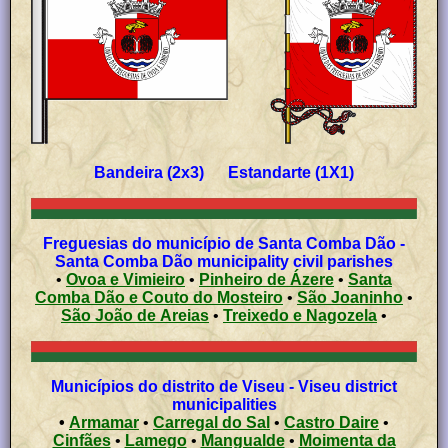
Bandeira (2x3) Estandarte (1X1)
Freguesias do município de Santa Comba Dão -
Santa Comba Dão municipality civil parishes
•
Ovoa e Vimieiro
•
Pinheiro de Ázere
•
Santa
Comba Dão e Couto do Mosteiro
•
São Joaninho
•
São João de Areias
•
Treixedo e Nagozela
•
Municípios do distrito de Viseu - Viseu district
municipalities
•
Armamar
•
Carregal do Sal
•
Castro Daire
•
Cinfães
•
Lamego
•
Mangualde
•
Moimenta da