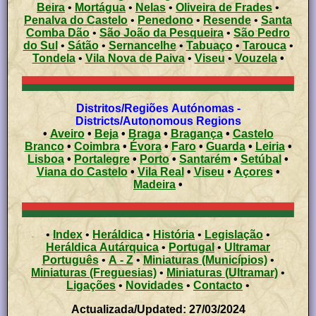
Beira
•
Mortágua
•
Nelas
•
Oliveira de Frades
•
Penalva do Castelo
•
Penedono
•
Resende
•
Santa
Comba Dão
•
São João da Pesqueira
•
São Pedro
do Sul
•
Sátão
•
Sernancelhe
•
Tabuaço
•
Tarouca
•
Tondela
•
Vila Nova de Paiva
•
Viseu
•
Vouzela
•
Distritos/Regiões Autónomas -
Districts/Autonomous Regions
•
Aveiro
•
Beja
•
Braga
•
Bragança
•
Castelo
Branco
•
Coimbra
•
Évora
•
Faro
•
Guarda
•
Leiria
•
Lisboa
•
Portalegre
•
Porto
•
Santarém
•
Setúbal
•
Viana do Castelo
•
Vila Real
•
Viseu
•
Açores
•
Madeira
•
•
Index
•
Heráldica
•
História
•
Legislação
•
Heráldica Autárquica
•
Portugal
•
Ultramar
Português
•
A - Z
•
Miniaturas (Municípios)
•
Miniaturas (Freguesias)
•
Miniaturas (Ultramar)
•
Ligações
•
Novidades
•
Contacto
•
Actualizada/Updated: 27/03/2024