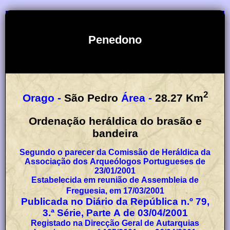
Penedono
2
Orago -
São Pedro
Área -
28.27
Km
Ordenação heráldica do brasão e
bandeira
Segundo o parecer da Comissão de Heráldica da
Associação dos Arqueólogos Portugueses de
23/01/2001
Estabelecida em reunião de Assembleia de
Freguesia, em 17/03/2001
Publicada no Diário da República n.º 79,
3.ª Série, Parte A de 03/04/2001
Registado na Direcção Geral de Autarquias