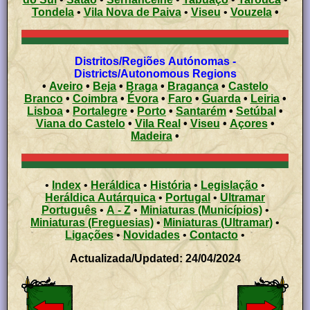
Tondela
•
Vila Nova de Paiva
•
Viseu
•
Vouzela
•
Distritos/Regiões Autónomas -
Districts/Autonomous Regions
•
Aveiro
•
Beja
•
Braga
•
Bragança
•
Castelo
Branco
•
Coimbra
•
Évora
•
Faro
•
Guarda
•
Leiria
•
Lisboa
•
Portalegre
•
Porto
•
Santarém
•
Setúbal
•
Viana do Castelo
•
Vila Real
•
Viseu
•
Açores
•
Madeira
•
•
Index
•
Heráldica
•
História
•
Legislação
•
Heráldica Autárquica
•
Portugal
•
Ultramar
Português
•
A - Z
•
Miniaturas (Municípios)
•
Miniaturas (Freguesias)
•
Miniaturas (Ultramar)
•
Ligações
•
Novidades
•
Contacto
•
Actualizada/Updated: 24/04/2024