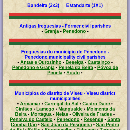
Bandeira (2x3) Estandarte (1X1)
Antigas freguesias - Former civil parishes
•
Granja
•
Penedono
•
Freguesias do município de Penedono -
Penedono municipality civil parishes
•
Antas e Ourozinho
•
Beselga
•
Castainço
•
Penedono e Granja
•
Penela da Beira
•
Póvoa de
Penela
•
Souto
•
Municípios do distrito de Viseu - Viseu district
municipalities
•
Armamar
•
Carregal do Sal
•
Castro Daire
•
Cinfães
•
Lamego
•
Mangualde
•
Moimenta da
Beira
•
Mortágua
•
Nelas
•
Oliveira de Frades
•
Penalva do Castelo
•
Penedono
•
Resende
•
Santa
Comba Dão
•
São João da Pesqueira
•
São Pedro
do Sul
•
Sátão
•
Sernancelhe
•
Tabuaço
•
Tarouca
•