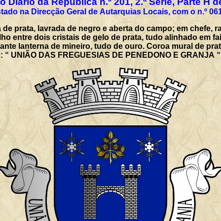
 Diário da República n.º 201, 2.ª Série, Parte H 
tado na Direcção Geral de Autarquias Locais, com o n.º 06
a de prata, lavrada de negro e aberta do campo; em chefe,
 entre dois cristais de gelo de prata, tudo alinhado em f
te lanterna de mineiro, tudo de ouro. Coroa mural de prata
ulas: “ UNIÃO DAS FREGUESIAS DE PENEDONO E GRANJA “