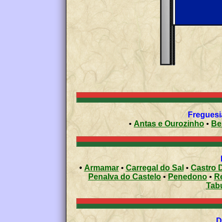
Freguesi
•
Antas e Ourozinho
•
Be
•
Armamar
•
Carregal do Sal
•
Castro D
Penalva do Castelo
•
Penedono
•
R
Tab