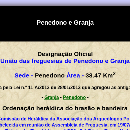
Penedono e Granja
Designação Oficial
"União das freguesias de Penedono e Granja
2
Sede -
Penedono
Área -
38.47
Km
a pela Lei n.º 11-A/2013 de 28/01/2013 que agregou as antig
•
Granja
•
Penedono
•
Ordenação heráldica do brasão e bandeira
Comissão de Heráldica da Associação dos Arqueólogos Por
belecida em reunião de Assembleia de Freguesia, em 19/07