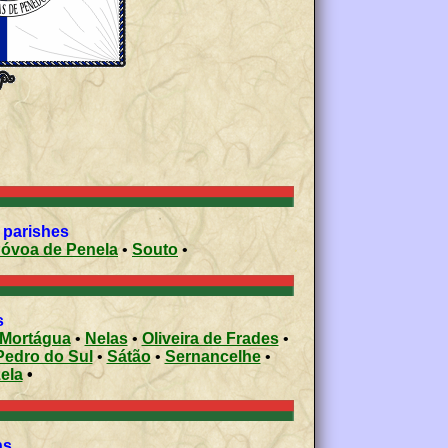
 parishes
Póvoa de Penela
•
Souto
•
s
Mortágua
•
Nelas
•
Oliveira de Frades
•
Pedro do Sul
•
Sátão
•
Sernancelhe
•
ela
•
ons