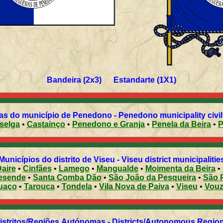
Bandeira (2x3) Estandarte (1X1)
as do município de Penedono - Penedono municipality civil
selga
•
Castainço
•
Penedono e Granja
•
Penela da Beira
•
Municípios do distrito de Viseu - Viseu district municipalitie
aire
•
Cinfães
•
Lamego
•
Mangualde
•
Moimenta da Beira
•
esende
•
Santa Comba Dão
•
São João da Pesqueira
•
São 
uaço
•
Tarouca
•
Tondela
•
Vila Nova de Paiva
•
Viseu
•
Vouz
Distritos/Regiões Autónomas - Districts/Autonomous Regi