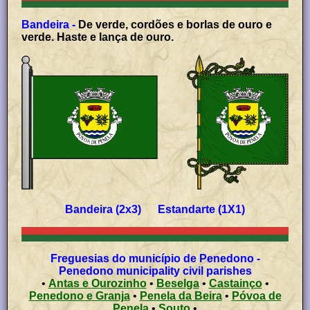
Bandeira -
De verde, cordões e borlas de ouro e
verde. Haste e lança de ouro.
Bandeira (2x3) Estandarte (1X1)
Freguesias do município de Penedono -
Penedono municipality civil parishes
•
Antas e Ourozinho
•
Beselga
•
Castainço
•
Penedono e Granja
•
Penela da Beira
•
Póvoa de
Penela
•
Souto
•