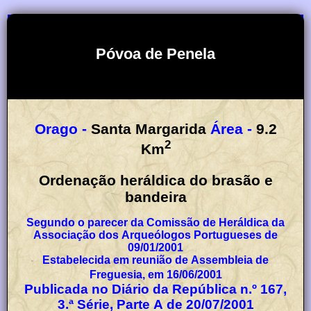
Póvoa de Penela
Orago -
Santa Margarida
Área -
9.2
2
Km
Ordenação heráldica do brasão e
bandeira
Segundo o parecer da Comissão de Heráldica da
Associação dos Arqueólogos Portugueses de
09/01/2001
Estabelecida em reunião de Assembleia de
Freguesia, em 16/06/2001
Publicada no Diário da República n.º 167,
3.ª Série, Parte A de 20/07/2001