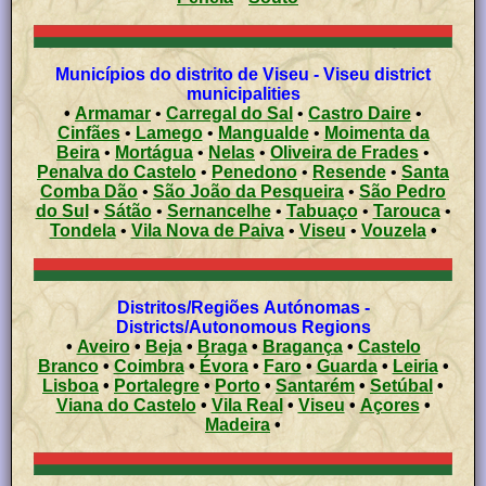
Municípios do distrito de Viseu - Viseu district
municipalities
•
Armamar
•
Carregal do Sal
•
Castro Daire
•
Cinfães
•
Lamego
•
Mangualde
•
Moimenta da
Beira
•
Mortágua
•
Nelas
•
Oliveira de Frades
•
Penalva do Castelo
•
Penedono
•
Resende
•
Santa
Comba Dão
•
São João da Pesqueira
•
São Pedro
do Sul
•
Sátão
•
Sernancelhe
•
Tabuaço
•
Tarouca
•
Tondela
•
Vila Nova de Paiva
•
Viseu
•
Vouzela
•
Distritos/Regiões Autónomas -
Districts/Autonomous Regions
•
Aveiro
•
Beja
•
Braga
•
Bragança
•
Castelo
Branco
•
Coimbra
•
Évora
•
Faro
•
Guarda
•
Leiria
•
Lisboa
•
Portalegre
•
Porto
•
Santarém
•
Setúbal
•
Viana do Castelo
•
Vila Real
•
Viseu
•
Açores
•
Madeira
•