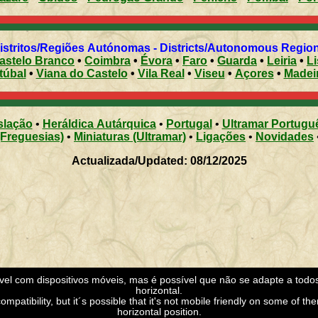
istritos/Regiões Autónomas - Districts/Autonomous Regio
astelo Branco
•
Coimbra
•
Évora
•
Faro
•
Guarda
•
Leiria
•
L
túbal
•
Viana do Castelo
•
Vila Real
•
Viseu
•
Açores
•
Madei
slação
•
Heráldica Autárquica
•
Portugal
•
Ultramar Portugu
(Freguesias)
•
Miniaturas (Ultramar)
•
Ligações
•
Novidades
Actualizada/Updated: 08/12/2025
ível com dispositivos móveis, mas é possível que não se adapte a todo
horizontal.
mpatibility, but it´s possible that it's not mobile friendly on some of the
horizontal position.