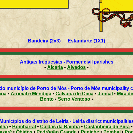
Bandeira (2x3) Estandarte (1X1)
Antigas freguesias - Former civil parishes
•
Alcaria
•
Alvados
•
do município de Porto de Mós - Porto de Mós municipality ci
ria
•
Arrimal e Mendiga
•
Calvaria de Cima
•
Juncal
•
Mira de
Bento
•
Serro Ventoso
•
Municípios do distrito de Leiria - Leiria district municipalitie
alha
•
Bombarral
•
Caldas da Rainha
•
Castanheira de Pera
azaré
•
Óbidos
•
Pedrógão Grande
•
Peniche
•
Pombal
•
Por