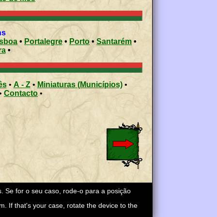
ns
isboa
•
Portalegre
•
Porto
•
Santarém
•
ra
•
ês
•
A - Z
•
Miniaturas (Municípios)
•
•
Contacto
•
s. Se for o seu caso, rode-o para a posição
m. If that's your case, rotate the device to the