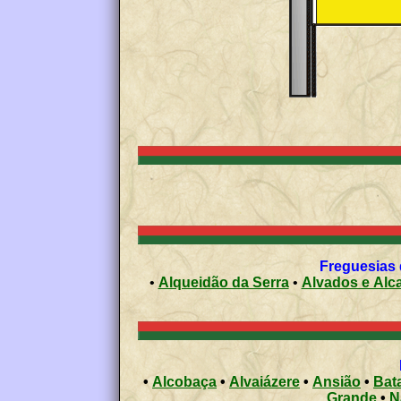
Freguesias 
•
Alqueidão da Serra
•
Alvados e Alca
•
Alcobaça
•
Alvaiázere
•
Ansião
•
Bat
Grande
•
N