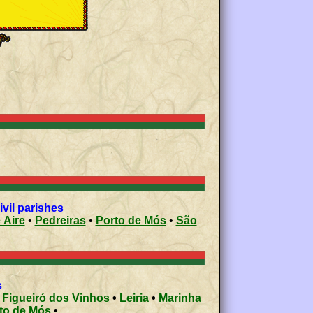
vil parishes
 Aire
•
Pedreiras
•
Porto de Mós
•
São
s
•
Figueiró dos Vinhos
•
Leiria
•
Marinha
to de Mós
•