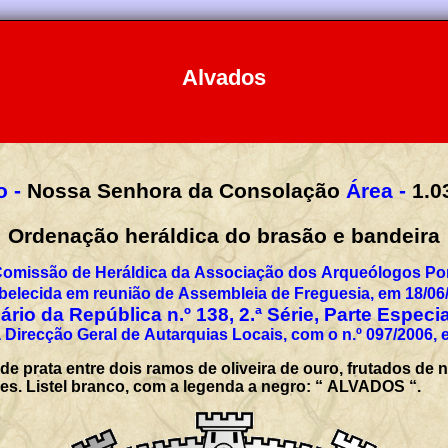
Alvados
 -
Nossa Senhora da Consolação
Área -
1.0
Ordenação heráldica do brasão e bandeira
Comissão de Heráldica da Associação dos Arqueólogos Por
belecida em reunião de Assembleia de Freguesia, em 18/06
rio da República n.º 138, 2.ª Série, Parte Especi
 Direcção Geral de Autarquias Locais, com o n.º 097/2006, 
de prata entre dois ramos de oliveira de ouro, frutados de
rres. Listel branco, com a legenda a negro: “ ALVADOS “.