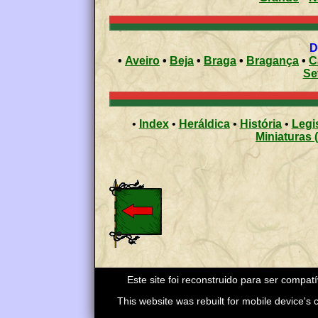
D
•
Aveiro
•
Beja
•
Braga
•
Bragança
•
C
Se
•
Index
•
Heráldica
•
História
•
Legi
Miniaturas 
Este site foi reconstruido para ser compat
This website was rebuilt for mobile device's co