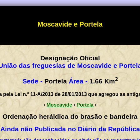
Moscavide e Portela
Designação Oficial
União das freguesias de Moscavide e Portel
2
Sede -
Portela
Área -
1.66
Km
a pela Lei n.º 11-A/2013 de 28/01/2013 que agregou as antig
•
Moscavide
•
Portela
•
Ordenação heráldica do brasão e bandeira
Ainda não Publicada no Diário da República