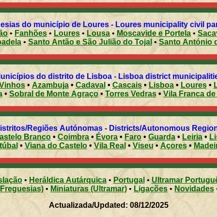
esias do município de Loures - Loures municipality civil pa
ão
•
Fanhões
•
Loures
•
Lousa
•
Moscavide e Portela
•
Saca
badela
•
Santo Antão e São Julião do Tojal
•
Santo António d
Municípios do distrito de Lisboa - Lisboa district municipalit
 Vinhos
•
Azambuja
•
Cadaval
•
Cascais
•
Lisboa
•
Loures
•
a
•
Sobral de Monte Agraço
•
Torres Vedras
•
Vila Franca de
Distritos/Regiões Autónomas - Districts/Autonomous Regi
astelo Branco
•
Coimbra
•
Évora
•
Faro
•
Guarda
•
Leiria
•
L
túbal
•
Viana do Castelo
•
Vila Real
•
Viseu
•
Açores
•
Madei
slação
•
Heráldica Autárquica
•
Portugal
•
Ultramar Portugu
(Freguesias)
•
Miniaturas (Ultramar)
•
Ligações
•
Novidades
Actualizada/Updated: 08/12/2025