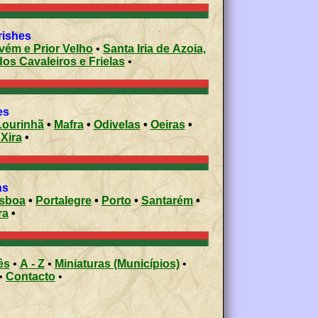
rishes
vém e Prior Velho
•
Santa Iria de Azoia,
os Cavaleiros e Frielas
•
ies
Lourinhã
•
Mafra
•
Odivelas
•
Oeiras
•
 Xira
•
ons
isboa
•
Portalegre
•
Porto
•
Santarém
•
ra
•
ês
•
A - Z
•
Miniaturas (Municípios)
•
•
Contacto
•