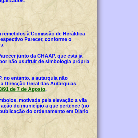
egalizados.
am remetidos à Comissão de Heráldica
espectivo Parecer, conforme o
s;
Parecer junto da CHAAP, que esta já
or não usufruir de simbologia própria
, no entanto, a autarquia não
na Direcção Geral das Autarquias
 53/91 de 7 de Agosto
.
bolos, motivada pela elevação a vila
teração do município a que pertence (no
, publicação do ordenamento em Diário