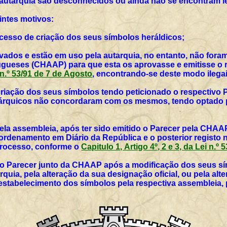
 autarquia são desconhecidos ou ainda não se encontram l
intes motivos:
rocesso de criação dos seus símbolos heráldicos;
vados e estão em uso pela autarquia, no entanto, não for
ueses (CHAAP) para que esta os aprovasse e emitisse o r
i n.º 53/91 de 7 de Agosto
, encontrando-se deste modo ilegai
 criação dos seus símbolos tendo peticionado o respectivo 
utárquicos não concordaram com os mesmos, tendo optado p
ela assembleia, após ter sido emitido o Parecer pela CHAAP
rdenamento em Diário da República e o posterior registo 
 processo, conforme o
Capitulo 1, Artigo 4º, 2 e 3, da Lei n.º
vo Parecer junto da CHAAP após a modificação dos seus sím
rquia, pela alteração da sua designação oficial, ou pela al
 estabelecimento dos símbolos pela respectiva assembleia