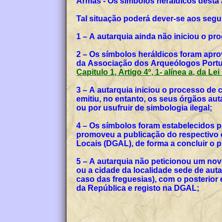
Armas - Os símbolos heráldicos desta
Tal situação poderá dever-se aos segu
1 – A autarquia ainda não iniciou o p
2 – Os símbolos heráldicos foram apro
da Associação dos Arqueólogos Portug
Capitulo 1, Artigo 4º, 1- alínea a, da Le
3 – A autarquia iniciou o processo de
emitiu, no entanto, os seus órgãos a
ou por usufruir de simbologia ilegal;
4 – Os símbolos foram estabelecidos p
promoveu a publicação do respectivo o
Locais (DGAL), de forma a concluir o
5 – A autarquia não peticionou um no
ou a cidade da localidade sede de auta
caso das freguesias), com o posterior
da República e registo na DGAL;