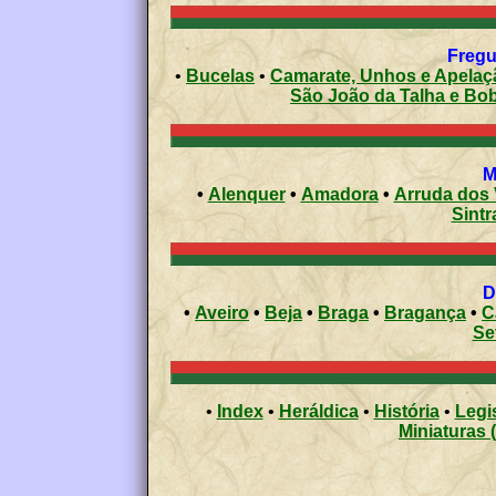
Fregu
•
Bucelas
•
Camarate, Unhos e Apelaç
São João da Talha e Bo
•
Alenquer
•
Amadora
•
Arruda dos
Sintr
•
Aveiro
•
Beja
•
Braga
•
Bragança
•
C
Se
•
Index
•
Heráldica
•
História
•
Legi
Miniaturas 