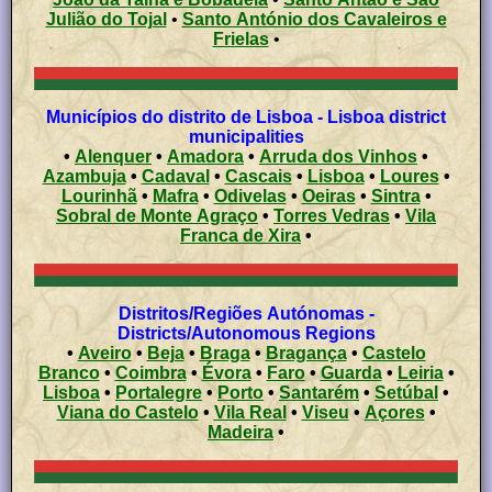
Julião do Tojal
•
Santo António dos Cavaleiros e
Frielas
•
Municípios do distrito de Lisboa - Lisboa district
municipalities
•
Alenquer
•
Amadora
•
Arruda dos Vinhos
•
Azambuja
•
Cadaval
•
Cascais
•
Lisboa
•
Loures
•
Lourinhã
•
Mafra
•
Odivelas
•
Oeiras
•
Sintra
•
Sobral de Monte Agraço
•
Torres Vedras
•
Vila
Franca de Xira
•
Distritos/Regiões Autónomas -
Districts/Autonomous Regions
•
Aveiro
•
Beja
•
Braga
•
Bragança
•
Castelo
Branco
•
Coimbra
•
Évora
•
Faro
•
Guarda
•
Leiria
•
Lisboa
•
Portalegre
•
Porto
•
Santarém
•
Setúbal
•
Viana do Castelo
•
Vila Real
•
Viseu
•
Açores
•
Madeira
•