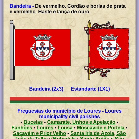
Bandeira -
De vermelho. Cordão e borlas de prata
e vermelho. Haste e lança de ouro.
Bandeira (2x3) Estandarte (1X1)
Freguesias do município de Loures - Loures
municipality civil parishes
•
Bucelas
•
Camarate, Unhos e Apelação
•
Fanhões
•
Loures
•
Lousa
•
Moscavide e Portela
•
Sacavém e Prior Velho
•
Santa Iria de Azoia, São
João da Talha e Bobadela
•
Santo Antão e São