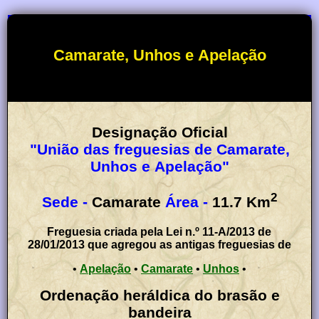
Camarate, Unhos e Apelação
Designação Oficial
"União das freguesias de Camarate,
Unhos e Apelação"
2
Sede -
Camarate
Área -
11.7
Km
Freguesia criada pela Lei n.º 11-A/2013 de
28/01/2013 que agregou as antigas freguesias de
•
Apelação
•
Camarate
•
Unhos
•
Ordenação heráldica do brasão e
bandeira