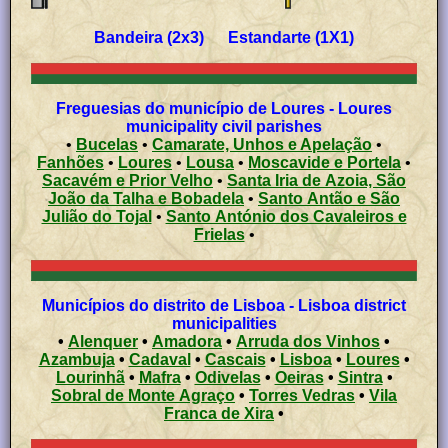
Bandeira (2x3) Estandarte (1X1)
Freguesias do município de Loures - Loures
municipality civil parishes
•
Bucelas
•
Camarate, Unhos e Apelação
•
Fanhões
•
Loures
•
Lousa
•
Moscavide e Portela
•
Sacavém e Prior Velho
•
Santa Iria de Azoia, São
João da Talha e Bobadela
•
Santo Antão e São
Julião do Tojal
•
Santo António dos Cavaleiros e
Frielas
•
Municípios do distrito de Lisboa - Lisboa district
municipalities
•
Alenquer
•
Amadora
•
Arruda dos Vinhos
•
Azambuja
•
Cadaval
•
Cascais
•
Lisboa
•
Loures
•
Lourinhã
•
Mafra
•
Odivelas
•
Oeiras
•
Sintra
•
Sobral de Monte Agraço
•
Torres Vedras
•
Vila
Franca de Xira
•