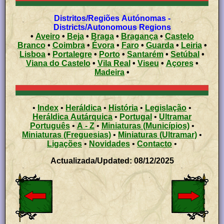
Distritos/Regiões Autónomas -
Districts/Autonomous Regions
•
Aveiro
•
Beja
•
Braga
•
Bragança
•
Castelo
Branco
•
Coimbra
•
Évora
•
Faro
•
Guarda
•
Leiria
•
Lisboa
•
Portalegre
•
Porto
•
Santarém
•
Setúbal
•
Viana do Castelo
•
Vila Real
•
Viseu
•
Açores
•
Madeira
•
•
Index
•
Heráldica
•
História
•
Legislação
•
Heráldica Autárquica
•
Portugal
•
Ultramar
Português
•
A - Z
•
Miniaturas (Municípios)
•
Miniaturas (Freguesias)
•
Miniaturas (Ultramar)
•
Ligações
•
Novidades
•
Contacto
•
Actualizada/Updated: 08/12/2025