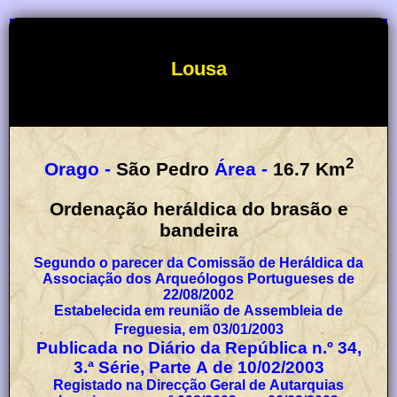
Lousa
2
Orago -
São Pedro
Área -
16.7
Km
Ordenação heráldica do brasão e
bandeira
Segundo o parecer da Comissão de Heráldica da
Associação dos Arqueólogos Portugueses de
22/08/2002
Estabelecida em reunião de Assembleia de
Freguesia, em 03/01/2003
Publicada no Diário da República n.º 34,
3.ª Série, Parte A de 10/02/2003
Registado na Direcção Geral de Autarquias