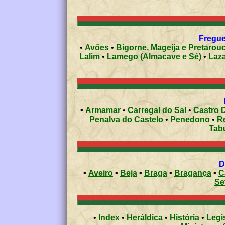
Fregue
•
Avões
•
Bigorne, Mageija e Pretarou
Lalim
•
Lamego (Almacave e Sé)
•
Laz
•
Armamar
•
Carregal do Sal
•
Castro D
Penalva do Castelo
•
Penedono
•
R
Tab
•
Aveiro
•
Beja
•
Braga
•
Bragança
•
C
Se
•
Index
•
Heráldica
•
História
•
Legi