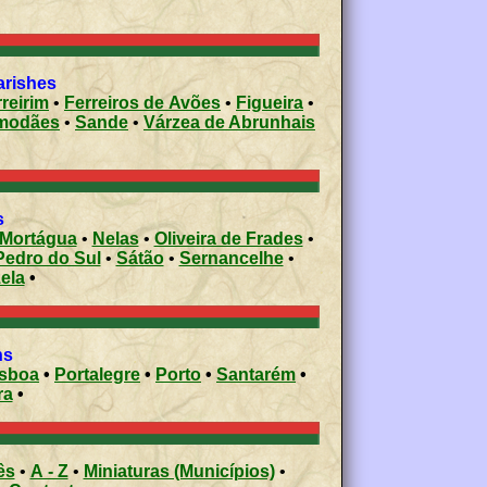
arishes
reirim
•
Ferreiros de Avões
•
Figueira
•
modães
•
Sande
•
Várzea de Abrunhais
s
Mortágua
•
Nelas
•
Oliveira de Frades
•
Pedro do Sul
•
Sátão
•
Sernancelhe
•
ela
•
ons
isboa
•
Portalegre
•
Porto
•
Santarém
•
ra
•
ês
•
A - Z
•
Miniaturas (Municípios)
•