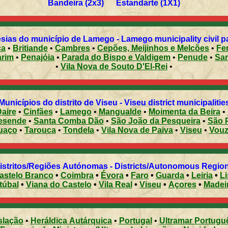
Bandeira (2x3) Estandarte (1X1)
sias do município de Lamego - Lamego municipality civil p
ca
•
Britiande
•
Cambres
•
Cepões, Meijinhos e Melcões
•
Fer
arim
•
Penajóia
•
Parada do Bispo e Valdigem
•
Penude
•
Sa
•
Vila Nova de Souto D'El-Rei
•
Municípios do distrito de Viseu - Viseu district municipalitie
aire
•
Cinfães
•
Lamego
•
Mangualde
•
Moimenta da Beira
•
esende
•
Santa Comba Dão
•
São João da Pesqueira
•
São 
uaço
•
Tarouca
•
Tondela
•
Vila Nova de Paiva
•
Viseu
•
Vouz
Distritos/Regiões Autónomas - Districts/Autonomous Regi
astelo Branco
•
Coimbra
•
Évora
•
Faro
•
Guarda
•
Leiria
•
L
túbal
•
Viana do Castelo
•
Vila Real
•
Viseu
•
Açores
•
Madei
slação
•
Heráldica Autárquica
•
Portugal
•
Ultramar Portugu