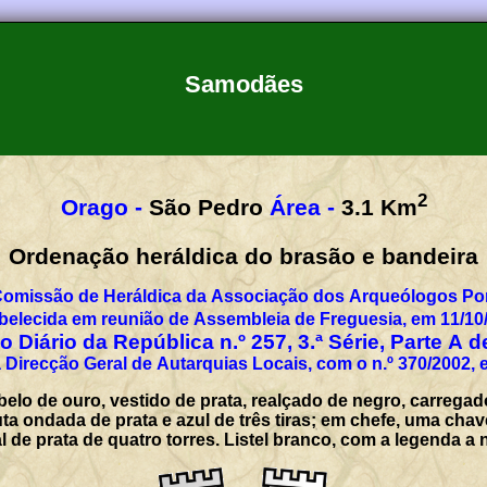
Samodães
2
Orago -
São Pedro
Área -
3.1
Km
Ordenação heráldica do brasão e bandeira
Comissão de Heráldica da Associação dos Arqueólogos Por
belecida em reunião de Assembleia de Freguesia, em 11/10
 Diário da República n.º 257, 3.ª Série, Parte A 
 Direcção Geral de Autarquias Locais, com o n.º 370/2002, 
elo de ouro, vestido de prata, realçado de negro, carregad
a ondada de prata e azul de três tiras; em chefe, uma cha
l de prata de quatro torres. Listel branco, com a legenda 