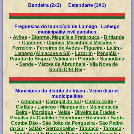
Bandeira (2x3) Estandarte (1X1)
Freguesias do município de Lamego - Lamego
municipality civil parishes
•
Avões
•
Bigorne, Mageija e Pretarouca
•
Britiande
•
Cambres
•
Cepões, Meijinhos e Melcões
•
Ferreirim
•
Ferreiros de Avões
•
Figueira
•
Lalim
•
Lamego (Almacave e Sé)
•
Lazarim
•
Penajóia
•
Parada do Bispo e Valdigem
•
Penude
•
Samodães
•
Sande
•
Várzea de Abrunhais
•
Vila Nova de
Souto D'El-Rei
•
Municípios do distrito de Viseu - Viseu district
municipalities
•
Armamar
•
Carregal do Sal
•
Castro Daire
•
Cinfães
•
Lamego
•
Mangualde
•
Moimenta da
Beira
•
Mortágua
•
Nelas
•
Oliveira de Frades
•
Penalva do Castelo
•
Penedono
•
Resende
•
Santa
Comba Dão
•
São João da Pesqueira
•
São Pedro
do Sul
•
Sátão
•
Sernancelhe
•
Tabuaço
•
Tarouca
•
Tondela
•
Vila Nova de Paiva
•
Viseu
•
Vouzela
•