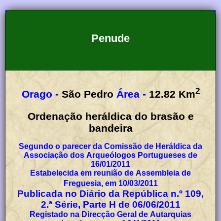
Penude
2
Orago -
São Pedro
Área -
12.82
Km
Ordenação heráldica do brasão e
bandeira
Segundo o parecer da Comissão de Heráldica da
Associação dos Arqueólogos Portugueses de
16/01/2011
Estabelecida em reunião de Assembleia de
Freguesia, em 10/03/2011
Publicada no Diário da República n.º 109,
2.ª Série, Parte H de 06/06/2011
Registado na Direcção Geral de Autarquias