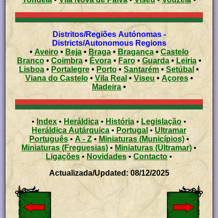
Distritos/Regiões Autónomas -
Districts/Autonomous Regions
•
Aveiro
•
Beja
•
Braga
•
Bragança
•
Castelo
Branco
•
Coimbra
•
Évora
•
Faro
•
Guarda
•
Leiria
•
Lisboa
•
Portalegre
•
Porto
•
Santarém
•
Setúbal
•
Viana do Castelo
•
Vila Real
•
Viseu
•
Açores
•
Madeira
•
•
Index
•
Heráldica
•
História
•
Legislação
•
Heráldica Autárquica
•
Portugal
•
Ultramar
Português
•
A - Z
•
Miniaturas (Municípios)
•
Miniaturas (Freguesias)
•
Miniaturas (Ultramar)
•
Ligações
•
Novidades
•
Contacto
•
Actualizada/Updated: 08/12/2025