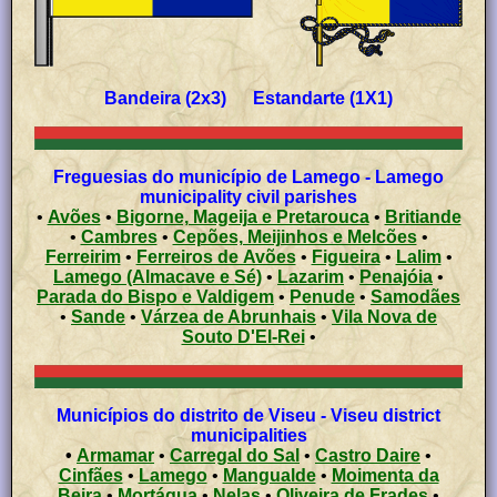
Bandeira (2x3) Estandarte (1X1)
Freguesias do município de Lamego - Lamego
municipality civil parishes
•
Avões
•
Bigorne, Mageija e Pretarouca
•
Britiande
•
Cambres
•
Cepões, Meijinhos e Melcões
•
Ferreirim
•
Ferreiros de Avões
•
Figueira
•
Lalim
•
Lamego (Almacave e Sé)
•
Lazarim
•
Penajóia
•
Parada do Bispo e Valdigem
•
Penude
•
Samodães
•
Sande
•
Várzea de Abrunhais
•
Vila Nova de
Souto D'El-Rei
•
Municípios do distrito de Viseu - Viseu district
municipalities
•
Armamar
•
Carregal do Sal
•
Castro Daire
•
Cinfães
•
Lamego
•
Mangualde
•
Moimenta da
Beira
•
Mortágua
•
Nelas
•
Oliveira de Frades
•