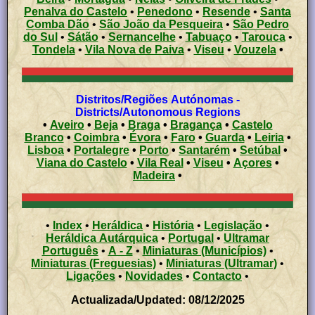
Penalva do Castelo
•
Penedono
•
Resende
•
Santa
Comba Dão
•
São João da Pesqueira
•
São Pedro
do Sul
•
Sátão
•
Sernancelhe
•
Tabuaço
•
Tarouca
•
Tondela
•
Vila Nova de Paiva
•
Viseu
•
Vouzela
•
Distritos/Regiões Autónomas -
Districts/Autonomous Regions
•
Aveiro
•
Beja
•
Braga
•
Bragança
•
Castelo
Branco
•
Coimbra
•
Évora
•
Faro
•
Guarda
•
Leiria
•
Lisboa
•
Portalegre
•
Porto
•
Santarém
•
Setúbal
•
Viana do Castelo
•
Vila Real
•
Viseu
•
Açores
•
Madeira
•
•
Index
•
Heráldica
•
História
•
Legislação
•
Heráldica Autárquica
•
Portugal
•
Ultramar
Português
•
A - Z
•
Miniaturas (Municípios)
•
Miniaturas (Freguesias)
•
Miniaturas (Ultramar)
•
Ligações
•
Novidades
•
Contacto
•
Actualizada/Updated: 08/12/2025