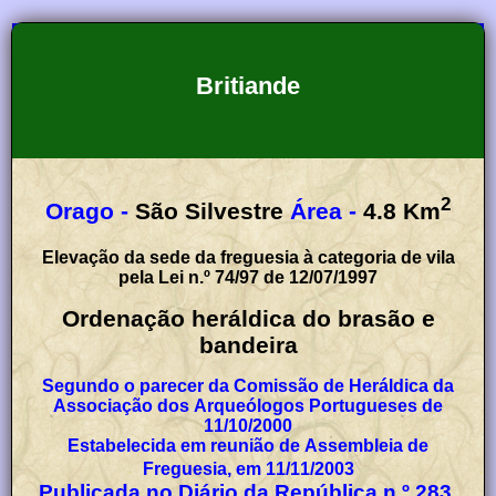
Britiande
2
Orago -
São Silvestre
Área -
4.8
Km
Elevação da sede da freguesia à categoria de vila
pela Lei n.º 74/97 de 12/07/1997
Ordenação heráldica do brasão e
bandeira
Segundo o parecer da Comissão de Heráldica da
Associação dos Arqueólogos Portugueses de
11/10/2000
Estabelecida em reunião de Assembleia de
Freguesia, em 11/11/2003
Publicada no Diário da República n.º 283,