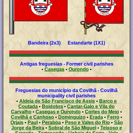
Bandeira (2x3) Estandarte (1X1)
Antigas freguesias - Former civil parishes
•
Casegas
•
Ourondo
•
Freguesias do município da Covilhã - Covilhã
municipality civil parishes
•
Aldeia de São Francisco de Assis
•
Barco e
Coutada
•
Boidobra
•
Cantar-Galo e Vila do
Carvalho
•
Casegas e Ourondo
•
Cortes do Meio
•
Covilhã e Canhoso
•
Dominguizo
•
Erada
•
Ferro
•
Orjais
•
Paul
•
Peraboa
•
Peso e Vales do Rio
•
São
Jorge da Beira
•
Sobral de São Miguel
•
Teixoso e