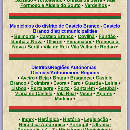
Sarzedo
•
Tortosendo
•
Unhais da Serra
•
Vale
Formoso e Aldeia do Souto
•
Verdelhos
•
Municípios do distrito de Castelo Branco - Castelo
Branco district municipalities
•
Belmonte
•
Castelo Branco
•
Covilhã
•
Fundão
•
Idanha-a-Nova
•
Oleiros
•
Penamacor
•
Proença-a-
Nova
•
Sertã
•
Vila de Rei
•
Vila Velha de Ródão
•
Distritos/Regiões Autónomas -
Districts/Autonomous Regions
•
Aveiro
•
Beja
•
Braga
•
Bragança
•
Castelo
Branco
•
Coimbra
•
Évora
•
Faro
•
Guarda
•
Leiria
•
Lisboa
•
Portalegre
•
Porto
•
Santarém
•
Setúbal
•
Viana do Castelo
•
Vila Real
•
Viseu
•
Açores
•
Madeira
•
•
Index
•
Heráldica
•
História
•
Legislação
•
Heráldica Autárquica
•
Portugal
•
Ultramar
Português
•
A - Z
•
Miniaturas (Municípios)
•