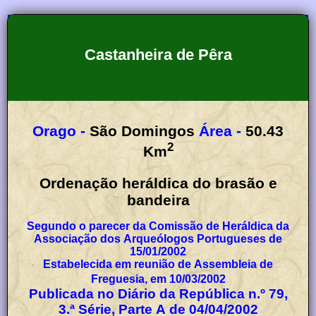
Castanheira de Pêra
Orago -
São Domingos
Área -
50.43
2
Km
Ordenação heráldica do brasão e
bandeira
Segundo o parecer da Comissão de Heráldica da
Associação dos Arqueólogos Portugueses de
15/01/2002
Estabelecida em reunião de Assembleia de
Freguesia, em 10/03/2002
Publicada no Diário da República n.º 79,
3.ª Série, Parte A de 04/04/2002