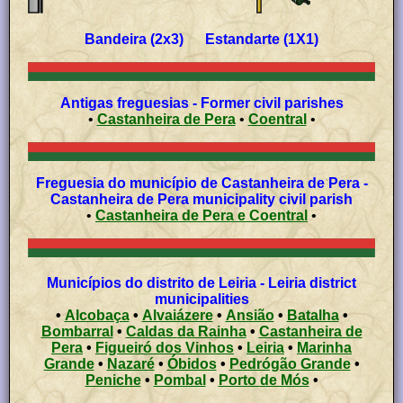
Bandeira (2x3) Estandarte (1X1)
Antigas freguesias - Former civil parishes
•
Castanheira de Pera
•
Coentral
•
Freguesia do município de Castanheira de Pera -
Castanheira de Pera municipality civil parish
•
Castanheira de Pera e Coentral
•
Municípios do distrito de Leiria - Leiria district
municipalities
•
Alcobaça
•
Alvaiázere
•
Ansião
•
Batalha
•
Bombarral
•
Caldas da Rainha
•
Castanheira de
Pera
•
Figueiró dos Vinhos
•
Leiria
•
Marinha
Grande
•
Nazaré
•
Óbidos
•
Pedrógão Grande
•
Peniche
•
Pombal
•
Porto de Mós
•