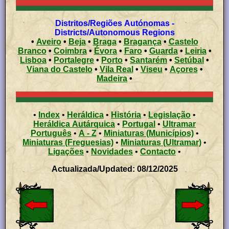
Distritos/Regiões Autónomas -
Districts/Autonomous Regions
•
Aveiro
•
Beja
•
Braga
•
Bragança
•
Castelo
Branco
•
Coimbra
•
Évora
•
Faro
•
Guarda
•
Leiria
•
Lisboa
•
Portalegre
•
Porto
•
Santarém
•
Setúbal
•
Viana do Castelo
•
Vila Real
•
Viseu
•
Açores
•
Madeira
•
•
Index
•
Heráldica
•
História
•
Legislação
•
Heráldica Autárquica
•
Portugal
•
Ultramar
Português
•
A - Z
•
Miniaturas (Municípios)
•
Miniaturas (Freguesias)
•
Miniaturas (Ultramar)
•
Ligações
•
Novidades
•
Contacto
•
Actualizada/Updated: 08/12/2025