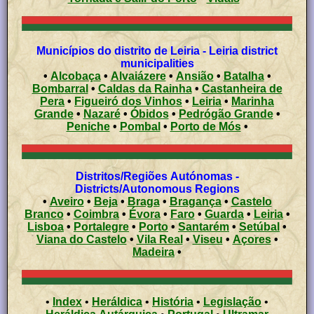
Municípios do distrito de Leiria - Leiria district
municipalities
•
Alcobaça
•
Alvaiázere
•
Ansião
•
Batalha
•
Bombarral
•
Caldas da Rainha
•
Castanheira de
Pera
•
Figueiró dos Vinhos
•
Leiria
•
Marinha
Grande
•
Nazaré
•
Óbidos
•
Pedrógão Grande
•
Peniche
•
Pombal
•
Porto de Mós
•
Distritos/Regiões Autónomas -
Districts/Autonomous Regions
•
Aveiro
•
Beja
•
Braga
•
Bragança
•
Castelo
Branco
•
Coimbra
•
Évora
•
Faro
•
Guarda
•
Leiria
•
Lisboa
•
Portalegre
•
Porto
•
Santarém
•
Setúbal
•
Viana do Castelo
•
Vila Real
•
Viseu
•
Açores
•
Madeira
•
•
Index
•
Heráldica
•
História
•
Legislação
•