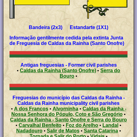
Bandeira (2x3) Estandarte (1X1)
Informação gentilmente cedida pela extinta Junta
de Freguesia de Caldas da Rainha (Santo Onofre)
Antigas freguesias - Former civil parishes
•
Caldas da Rainha (Santo Onofre)
•
Serra do
Bouro
•
Freguesias do município das Caldas da Rainha -
Caldas da Rainha municipality civil parishes
•
A dos Francos
•
Alvorninha
•
Caldas da Rainha -
Nossa Senhora do Pópulo, Coto e São Gregório
•
Caldas da Rainha - Santo Onofre e Serra do Bouro
•
Carvalhal Benfeito
•
Foz do Arelho
•
Landal
•
Nadadouro
•
Salir de Matos
•
Santa Catarina
•
Tornada e Salir do Porto
•
Vidais
•