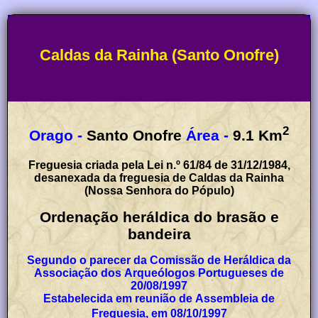
Caldas da Rainha (Santo Onofre)
2
Orago -
Santo Onofre
Área -
9.1
Km
Freguesia criada pela Lei n.º 61/84 de 31/12/1984,
desanexada da freguesia de Caldas da Rainha
(Nossa Senhora do Pópulo)
Ordenação heráldica do brasão e
bandeira
Segundo o parecer da Comissão de Heráldica da
Associação dos Arqueólogos Portugueses de
20/08/1997
Estabelecida em reunião de Assembleia de
Freguesia, em 08/10/1997