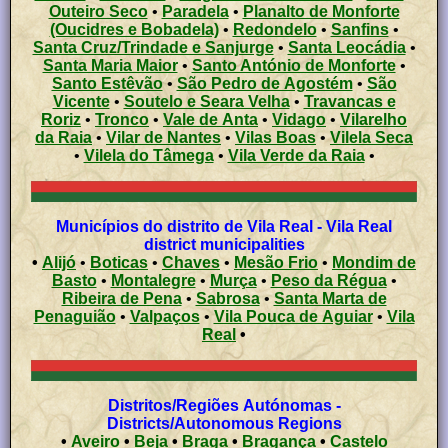
Outeiro Seco
•
Paradela
•
Planalto de Monforte
(Oucidres e Bobadela)
•
Redondelo
•
Sanfins
•
Santa Cruz/Trindade e Sanjurge
•
Santa Leocádia
•
Santa Maria Maior
•
Santo António de Monforte
•
Santo Estêvão
•
São Pedro de Agostém
•
São
Vicente
•
Soutelo e Seara Velha
•
Travancas e
Roriz
•
Tronco
•
Vale de Anta
•
Vidago
•
Vilarelho
da Raia
•
Vilar de Nantes
•
Vilas Boas
•
Vilela Seca
•
Vilela do Tâmega
•
Vila Verde da Raia
•
Municípios do distrito de Vila Real - Vila Real
district municipalities
•
Alijó
•
Boticas
•
Chaves
•
Mesão Frio
•
Mondim de
Basto
•
Montalegre
•
Murça
•
Peso da Régua
•
Ribeira de Pena
•
Sabrosa
•
Santa Marta de
Penaguião
•
Valpaços
•
Vila Pouca de Aguiar
•
Vila
Real
•
Distritos/Regiões Autónomas -
Districts/Autonomous Regions
•
Aveiro
•
Beja
•
Braga
•
Bragança
•
Castelo