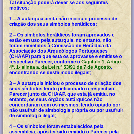
Tal situação poderá dever-se aos seguintes
motivos:
1 – A autarquia ainda não iniciou o processo de
criação dos seus símbolos heráldicos;
2 – Os símbolos heráldicos foram aprovados e
estão em uso pela autarquia, no entanto, não
foram remetidos à Comissão de Heráldica da
Associação dos Arqueólogos Portugueses
(CHAAP) para que esta os aprovasse e emitisse o
respectivo Parecer, conforme o
Capitulo 1, Artigo
4º, 1- alínea a, da Lei n.º 53/91 de 7 de Agosto
,
encontrando-se deste modo ilegais;
3 – A autarquia iniciou o processo de criação dos
seus símbolos tendo peticionado o respectivo
Parecer junto da CHAAP, que esta já emitiu, no
entanto, os seus órgãos autárquicos não
concordaram com os mesmos, tendo optado por
não usufruir de simbologia própria ou por usufruir
de simbologia ilegal;
4 – Os símbolos foram estabelecidos pela
assembleia, após ter sido emitido o Parecer pela