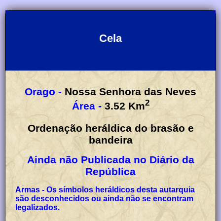
Cela
Orago -
Nossa Senhora das Neves
2
Área -
3.52
Km
Ordenação heráldica do brasão e
bandeira
Ainda não Publicada no Diário da
República
Armas - Os símbolos heráldicos desta autarquia
são desconhecidos ou ainda não se encontram
legalizados.