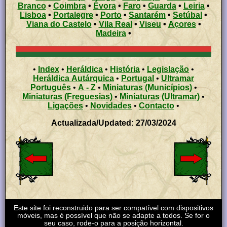
Branco
•
Coimbra
•
Évora
•
Faro
•
Guarda
•
Leiria
•
Lisboa
•
Portalegre
•
Porto
•
Santarém
•
Setúbal
•
Viana do Castelo
•
Vila Real
•
Viseu
•
Açores
•
Madeira
•
•
Index
•
Heráldica
•
História
•
Legislação
•
Heráldica Autárquica
•
Portugal
•
Ultramar
Português
•
A - Z
•
Miniaturas (Municípios)
•
Miniaturas (Freguesias)
•
Miniaturas (Ultramar)
•
Ligações
•
Novidades
•
Contacto
•
Actualizada/Updated: 27/03/2024
Este site foi reconstruido para ser compatível com dispositivos
móveis, mas é possível que não se adapte a todos. Se for o
seu caso, rode-o para a posição horizontal.