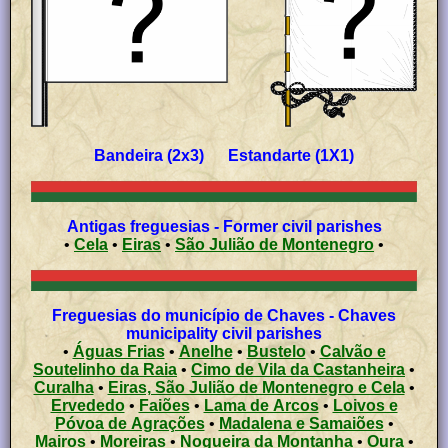
Bandeira (2x3) Estandarte (1X1)
Antigas freguesias - Former civil parishes
•
Cela
•
Eiras
•
São Julião de Montenegro
•
Freguesias do município de Chaves - Chaves
municipality civil parishes
•
Águas Frias
•
Anelhe
•
Bustelo
•
Calvão e
Soutelinho da Raia
•
Cimo de Vila da Castanheira
•
Curalha
•
Eiras, São Julião de Montenegro e Cela
•
Ervededo
•
Faiões
•
Lama de Arcos
•
Loivos e
Póvoa de Agrações
•
Madalena e Samaiões
•
Mairos
•
Moreiras
•
Nogueira da Montanha
•
Oura
•