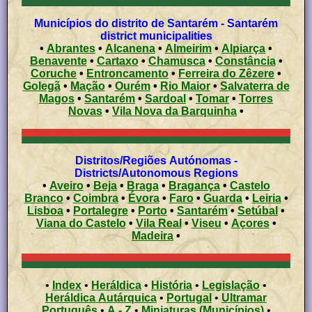
Municípios do distrito de Santarém - Santarém
district municipalities
•
Abrantes
•
Alcanena
•
Almeirim
•
Alpiarça
•
Benavente
•
Cartaxo
•
Chamusca
•
Constância
•
Coruche
•
Entroncamento
•
Ferreira do Zêzere
•
Golegã
•
Mação
•
Ourém
•
Rio Maior
•
Salvaterra de
Magos
•
Santarém
•
Sardoal
•
Tomar
•
Torres
Novas
•
Vila Nova da Barquinha
•
Distritos/Regiões Autónomas -
Districts/Autonomous Regions
•
Aveiro
•
Beja
•
Braga
•
Bragança
•
Castelo
Branco
•
Coimbra
•
Évora
•
Faro
•
Guarda
•
Leiria
•
Lisboa
•
Portalegre
•
Porto
•
Santarém
•
Setúbal
•
Viana do Castelo
•
Vila Real
•
Viseu
•
Açores
•
Madeira
•
•
Index
•
Heráldica
•
História
•
Legislação
•
Heráldica Autárquica
•
Portugal
•
Ultramar
Português
•
A - Z
•
Miniaturas (Municípios)
•