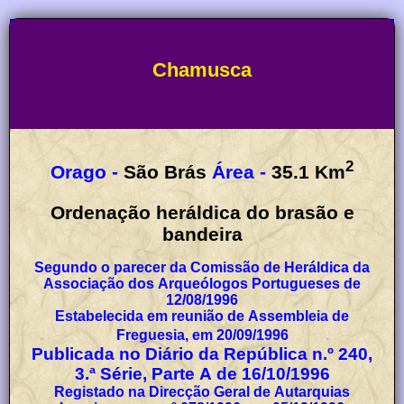
Chamusca
2
Orago -
São Brás
Área -
35.1
Km
Ordenação heráldica do brasão e
bandeira
Segundo o parecer da Comissão de Heráldica da
Associação dos Arqueólogos Portugueses de
12/08/1996
Estabelecida em reunião de Assembleia de
Freguesia, em 20/09/1996
Publicada no Diário da República n.º 240,
3.ª Série, Parte A de 16/10/1996
Registado na Direcção Geral de Autarquias