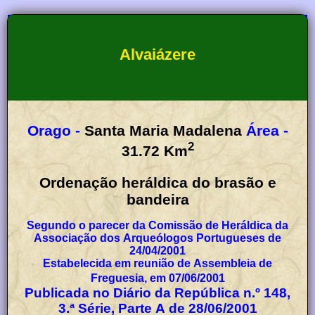
Alvaiázere
Orago -
Santa Maria Madalena
Área -
2
31.72
Km
Ordenação heráldica do brasão e
bandeira
Segundo o parecer da Comissão de Heráldica da
Associação dos Arqueólogos Portugueses de
24/04/2001
Estabelecida em reunião de Assembleia de
Freguesia, em 07/06/2001
Publicada no Diário da República n.º 148,
3.ª Série, Parte A de 28/06/2001