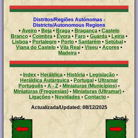
Distritos/Regiões Autónomas -
Districts/Autonomous Regions
•
Aveiro
•
Beja
•
Braga
•
Bragança
•
Castelo
Branco
•
Coimbra
•
Évora
•
Faro
•
Guarda
•
Leiria
•
Lisboa
•
Portalegre
•
Porto
•
Santarém
•
Setúbal
•
Viana do Castelo
•
Vila Real
•
Viseu
•
Açores
•
Madeira
•
•
Index
•
Heráldica
•
História
•
Legislação
•
Heráldica Autárquica
•
Portugal
•
Ultramar
Português
•
A - Z
•
Miniaturas (Municípios)
•
Miniaturas (Freguesias)
•
Miniaturas (Ultramar)
•
Ligações
•
Novidades
•
Contacto
•
Actualizada/Updated: 08/12/2025