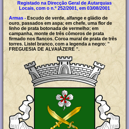
Registado na Direcção Geral de Autarquias
Locais, com o n.º 252/2001, em 03/08/2001
Armas -
Escudo de verde, alfange e gládio de
ouro, passados em aspa; em chefe, uma flor de
linho de prata botonada de vermelho; em
campanha, monte de três cômoros de prata
firmado nos flancos. Coroa mural de prata de três
torres. Listel branco, com a legenda a negro: “
FREGUESIA DE ALVAIÁZERE “.