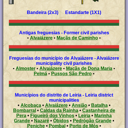
Bandeira (2x3) Estandarte (1X1)
Antigas freguesias - Former civil parishes
•
Alvaiázere
•
Maçãs de Caminho
•
Freguesias do município de Alvaiázere - Alvaiázere
municipality civil parishes
•
Almoster
•
Alvaiázere
•
Maçãs de Dona Maria
•
Pelmá
•
Pussos São Pedro
•
Municípios do distrito de Leiria - Leiria district
municipalities
•
Alcobaça
•
Alvaiázere
•
Ansião
•
Batalha
•
Bombarral
•
Caldas da Rainha
•
Castanheira de
Pera
•
Figueiró dos Vinhos
•
Leiria
•
Marinha
Grande
•
Nazaré
•
Óbidos
•
Pedrógão Grande
•
Peniche
•
Pombal
•
Porto de Mós
•