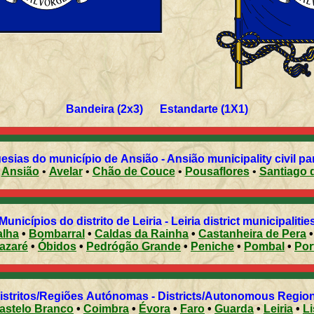
Bandeira (2x3) Estandarte (1X1)
esias do município de Ansião - Ansião municipality civil pa
•
Ansião
•
Avelar
•
Chão de Couce
•
Pousaflores
•
Santiago 
Municípios do distrito de Leiria - Leiria district municipaliti
alha
•
Bombarral
•
Caldas da Rainha
•
Castanheira de Pera
azaré
•
Óbidos
•
Pedrógão Grande
•
Peniche
•
Pombal
•
Distritos/Regiões Autónomas - Districts/Autonomous Regi
astelo Branco
•
Coimbra
•
Évora
•
Faro
•
Guarda
•
Leiria
•
L