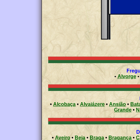
Fregu
•
Alvorge
•
Alcobaça
•
Alvaiázere
•
Ansião
•
Bat
Grande
•
N
•
Aveiro
•
Beja
•
Braga
•
Bragança
•
C