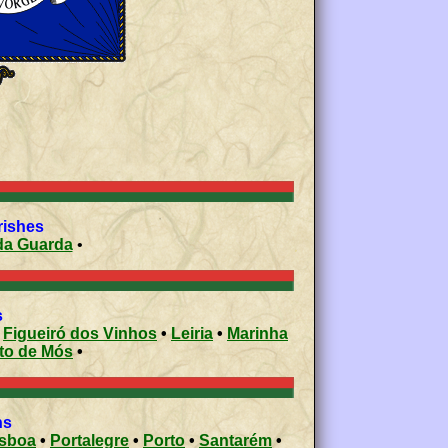
rishes
da Guarda
•
es
•
Figueiró dos Vinhos
•
Leiria
•
Marinha
Porto de Mós
•
ons
isboa
•
Portalegre
•
Porto
•
Santarém
•