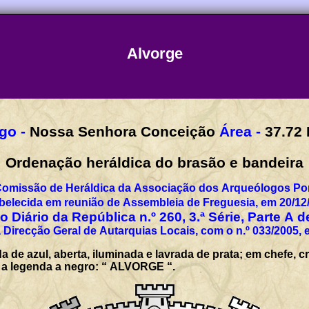
Alvorge
Orago -
Nossa Senhora Conceição
Área -
37.72
Ordenação heráldica do brasão e bandeira
Comissão de Heráldica da Associação dos Arqueólogos Por
belecida em reunião de Assembleia de Freguesia, em 20/12
 Diário da República n.º 260, 3.ª Série, Parte A 
 Direcção Geral de Autarquias Locais, com o n.º 033/2005, 
 de azul, aberta, iluminada e lavrada de prata; em chefe, c
om a legenda a negro: “ ALVORGE “.