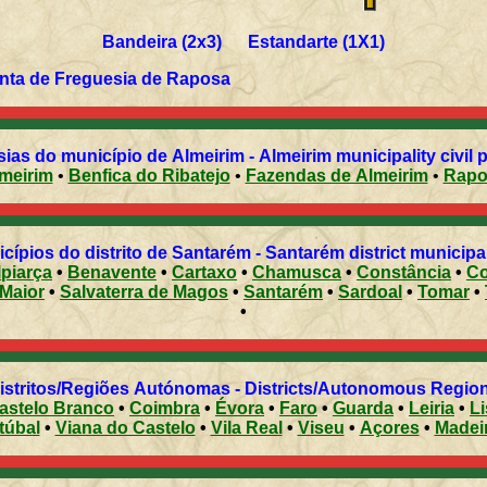
Bandeira (2x3) Estandarte (1X1)
nta de Freguesia de
Raposa
ias do município de Almeirim - Almeirim municipality civil 
meirim
•
Benfica do Ribatejo
•
Fazendas de Almeirim
•
Rapo
cípios do distrito de Santarém - Santarém district municipal
lpiarça
•
Benavente
•
Cartaxo
•
Chamusca
•
Constância
•
Co
 Maior
•
Salvaterra de Magos
•
Santarém
•
Sardoal
•
Tomar
•
•
istritos/Regiões Autónomas - Districts/Autonomous Regio
astelo Branco
•
Coimbra
•
Évora
•
Faro
•
Guarda
•
Leiria
•
L
túbal
•
Viana do Castelo
•
Vila Real
•
Viseu
•
Açores
•
Madei