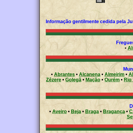
Informação gentilmente cedida pela Ju
Fregues
•
Al
Muni
•
Abrantes
•
Alcanena
•
Almeirim
•
A
Zêzere
•
Golegã
•
Mação
•
Ourém
•
Rio
D
•
Aveiro
•
Beja
•
Braga
•
Bragança
•
C
Se