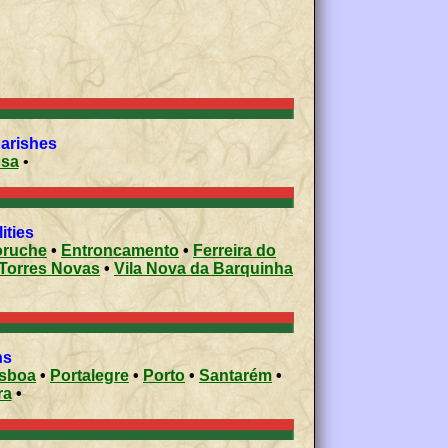
parishes
sa
•
ities
ruche
•
Entroncamento
•
Ferreira do
Torres Novas
•
Vila Nova da Barquinha
ns
isboa
•
Portalegre
•
Porto
•
Santarém
•
ra
•