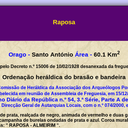
Raposa
2
Orago -
Santo António
Área -
60.1
Km
pelo Decreto n.º 15006 de 10/02/1928 desanexada da fregue
Ordenação heráldica do brasão e bandeira
Comissão de Heráldica da Associação dos Arqueólogos Por
belecida em reunião de Assembleia de Freguesia, em 15/12
o Diário da República n.º 54, 3.ª Série, Parte A d
 Direcção Geral de Autarquias Locais, com o n.º 074/2000, 
e prata, realçada de negro, animada de vermelho e duas g
campanha de burelas ondadas de prata e azul. Coroa mural d
as: “ RAPOSA - ALMEIRIM “.