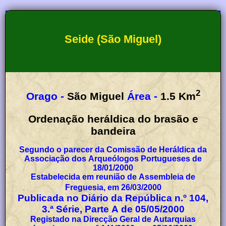
Seide (São Miguel)
2
Orago -
São Miguel
Área -
1.5
Km
Ordenação heráldica do brasão e
bandeira
Segundo o parecer da Comissão de Heráldica da
Associação dos Arqueólogos Portugueses de
18/01/2000
Estabelecida em reunião de Assembleia de
Freguesia, em 26/03/2000
Publicada no Diário da República n.º 104,
3.ª Série, Parte A de 05/05/2000
Registado na Direcção Geral de Autarquias