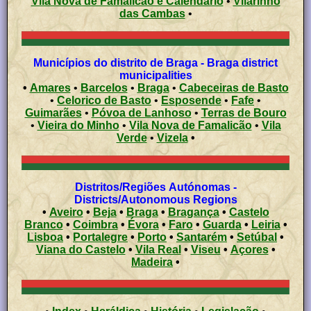
Vila Nova de Famalicão e Calendário
•
Vilarinho
das Cambas
•
Municípios do distrito de Braga - Braga district
municipalities
•
Amares
•
Barcelos
•
Braga
•
Cabeceiras de Basto
•
Celorico de Basto
•
Esposende
•
Fafe
•
Guimarães
•
Póvoa de Lanhoso
•
Terras de Bouro
•
Vieira do Minho
•
Vila Nova de Famalicão
•
Vila
Verde
•
Vizela
•
Distritos/Regiões Autónomas -
Districts/Autonomous Regions
•
Aveiro
•
Beja
•
Braga
•
Bragança
•
Castelo
Branco
•
Coimbra
•
Évora
•
Faro
•
Guarda
•
Leiria
•
Lisboa
•
Portalegre
•
Porto
•
Santarém
•
Setúbal
•
Viana do Castelo
•
Vila Real
•
Viseu
•
Açores
•
Madeira
•