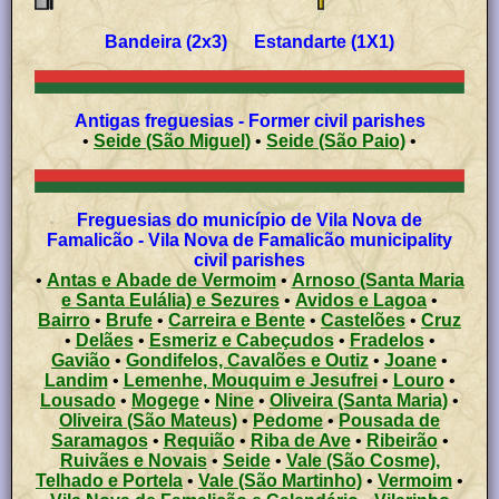
Bandeira (2x3) Estandarte (1X1)
Antigas freguesias - Former civil parishes
•
Seide (São Miguel)
•
Seide (São Paio)
•
Freguesias do município de Vila Nova de
Famalicão - Vila Nova de Famalicão municipality
civil parishes
•
Antas e Abade de Vermoim
•
Arnoso (Santa Maria
e Santa Eulália) e Sezures
•
Avidos e Lagoa
•
Bairro
•
Brufe
•
Carreira e Bente
•
Castelões
•
Cruz
•
Delães
•
Esmeriz e Cabeçudos
•
Fradelos
•
Gavião
•
Gondifelos, Cavalões e Outiz
•
Joane
•
Landim
•
Lemenhe, Mouquim e Jesufrei
•
Louro
•
Lousado
•
Mogege
•
Nine
•
Oliveira (Santa Maria)
•
Oliveira (São Mateus)
•
Pedome
•
Pousada de
Saramagos
•
Requião
•
Riba de Ave
•
Ribeirão
•
Ruivães e Novais
•
Seide
•
Vale (São Cosme),
Telhado e Portela
•
Vale (São Martinho)
•
Vermoim
•