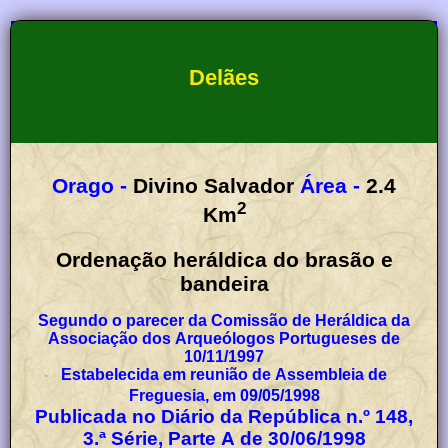
Delães
Orago -
Divino Salvador
Área -
2.4
2
Km
Ordenação heráldica do brasão e
bandeira
Segundo o parecer da Comissão de Heráldica da
Associação dos Arqueólogos Portugueses de
10/11/1997
Estabelecida em reunião de Assembleia de
Freguesia, em 09/05/1998
Publicada no Diário da República n.º 148,
3.ª Série, Parte A de 30/06/1998