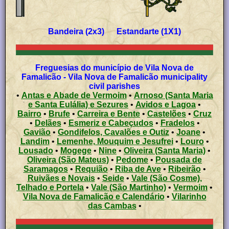
Bandeira (2x3) Estandarte (1X1)
Freguesias do município de Vila Nova de
Famalicão - Vila Nova de Famalicão municipality
civil parishes
•
Antas e Abade de Vermoim
•
Arnoso (Santa Maria
e Santa Eulália) e Sezures
•
Avidos e Lagoa
•
Bairro
•
Brufe
•
Carreira e Bente
•
Castelões
•
Cruz
•
Delães
•
Esmeriz e Cabeçudos
•
Fradelos
•
Gavião
•
Gondifelos, Cavalões e Outiz
•
Joane
•
Landim
•
Lemenhe, Mouquim e Jesufrei
•
Louro
•
Lousado
•
Mogege
•
Nine
•
Oliveira (Santa Maria)
•
Oliveira (São Mateus)
•
Pedome
•
Pousada de
Saramagos
•
Requião
•
Riba de Ave
•
Ribeirão
•
Ruivães e Novais
•
Seide
•
Vale (São Cosme),
Telhado e Portela
•
Vale (São Martinho)
•
Vermoim
•
Vila Nova de Famalicão e Calendário
•
Vilarinho
das Cambas
•