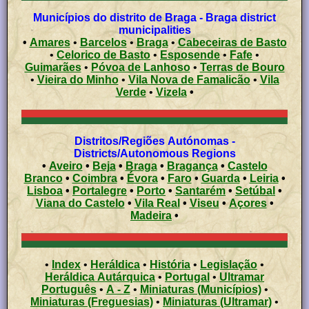
Municípios do distrito de Braga - Braga district
municipalities
•
Amares
•
Barcelos
•
Braga
•
Cabeceiras de Basto
•
Celorico de Basto
•
Esposende
•
Fafe
•
Guimarães
•
Póvoa de Lanhoso
•
Terras de Bouro
•
Vieira do Minho
•
Vila Nova de Famalicão
•
Vila
Verde
•
Vizela
•
Distritos/Regiões Autónomas -
Districts/Autonomous Regions
•
Aveiro
•
Beja
•
Braga
•
Bragança
•
Castelo
Branco
•
Coimbra
•
Évora
•
Faro
•
Guarda
•
Leiria
•
Lisboa
•
Portalegre
•
Porto
•
Santarém
•
Setúbal
•
Viana do Castelo
•
Vila Real
•
Viseu
•
Açores
•
Madeira
•
•
Index
•
Heráldica
•
História
•
Legislação
•
Heráldica Autárquica
•
Portugal
•
Ultramar
Português
•
A - Z
•
Miniaturas (Municípios)
•
Miniaturas (Freguesias)
•
Miniaturas (Ultramar)
•