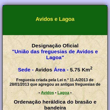
Avidos e Lagoa
Designação Oficial
"União das freguesias de Avidos e
Lagoa"
2
Sede -
Avidos
Área -
5.75
Km
Freguesia criada pela Lei n.º 11-A/2013 de
28/01/2013 que agregou as antigas freguesias de
•
Avidos
•
Lagoa
•
Ordenação heráldica do brasão e
bandeira