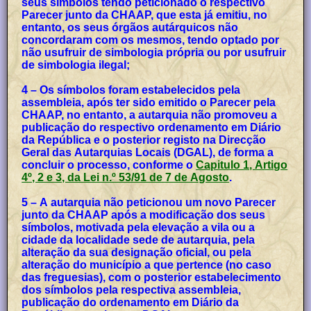
seus símbolos tendo peticionado o respectivo
Parecer junto da CHAAP, que esta já emitiu, no
entanto, os seus órgãos autárquicos não
concordaram com os mesmos, tendo optado por
não usufruir de simbologia própria ou por usufruir
de simbologia ilegal;
4 – Os símbolos foram estabelecidos pela
assembleia, após ter sido emitido o Parecer pela
CHAAP, no entanto, a autarquia não promoveu a
publicação do respectivo ordenamento em Diário
da República e o posterior registo na Direcção
Geral das Autarquias Locais (DGAL), de forma a
concluir o processo, conforme o
Capitulo 1, Artigo
4º, 2 e 3, da Lei n.º 53/91 de 7 de Agosto
.
5 – A autarquia não peticionou um novo Parecer
junto da CHAAP após a modificação dos seus
símbolos, motivada pela elevação a vila ou a
cidade da localidade sede de autarquia, pela
alteração da sua designação oficial, ou pela
alteração do município a que pertence (no caso
das freguesias), com o posterior estabelecimento
dos símbolos pela respectiva assembleia,
publicação do ordenamento em Diário da