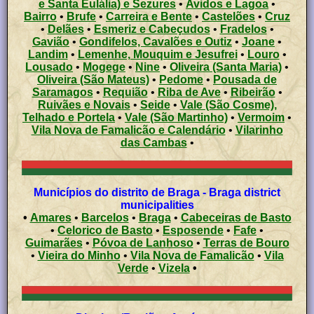
e Santa Eulália) e Sezures
•
Avidos e Lagoa
•
Bairro
•
Brufe
•
Carreira e Bente
•
Castelões
•
Cruz
•
Delães
•
Esmeriz e Cabeçudos
•
Fradelos
•
Gavião
•
Gondifelos, Cavalões e Outiz
•
Joane
•
Landim
•
Lemenhe, Mouquim e Jesufrei
•
Louro
•
Lousado
•
Mogege
•
Nine
•
Oliveira (Santa Maria)
•
Oliveira (São Mateus)
•
Pedome
•
Pousada de
Saramagos
•
Requião
•
Riba de Ave
•
Ribeirão
•
Ruivães e Novais
•
Seide
•
Vale (São Cosme),
Telhado e Portela
•
Vale (São Martinho)
•
Vermoim
•
Vila Nova de Famalicão e Calendário
•
Vilarinho
das Cambas
•
Municípios do distrito de Braga - Braga district
municipalities
•
Amares
•
Barcelos
•
Braga
•
Cabeceiras de Basto
•
Celorico de Basto
•
Esposende
•
Fafe
•
Guimarães
•
Póvoa de Lanhoso
•
Terras de Bouro
•
Vieira do Minho
•
Vila Nova de Famalicão
•
Vila
Verde
•
Vizela
•