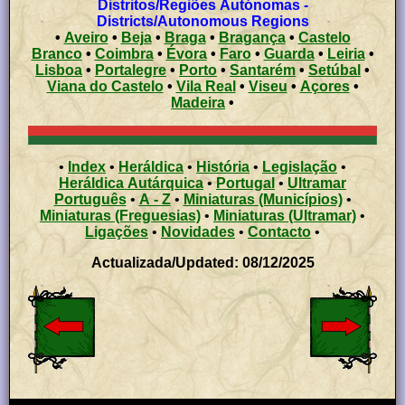
Distritos/Regiões Autónomas -
Districts/Autonomous Regions
•
Aveiro
•
Beja
•
Braga
•
Bragança
•
Castelo
Branco
•
Coimbra
•
Évora
•
Faro
•
Guarda
•
Leiria
•
Lisboa
•
Portalegre
•
Porto
•
Santarém
•
Setúbal
•
Viana do Castelo
•
Vila Real
•
Viseu
•
Açores
•
Madeira
•
•
Index
•
Heráldica
•
História
•
Legislação
•
Heráldica Autárquica
•
Portugal
•
Ultramar
Português
•
A - Z
•
Miniaturas (Municípios)
•
Miniaturas (Freguesias)
•
Miniaturas (Ultramar)
•
Ligações
•
Novidades
•
Contacto
•
Actualizada/Updated: 08/12/2025