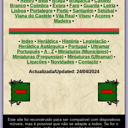
•
Aveiro
•
Beja
•
Braga
•
Bragança
•
Castelo
Branco
•
Coimbra
•
Évora
•
Faro
•
Guarda
•
Leiria
•
Lisboa
•
Portalegre
•
Porto
•
Santarém
•
Setúbal
•
Viana do Castelo
•
Vila Real
•
Viseu
•
Açores
•
Madeira
•
•
Index
•
Heráldica
•
História
•
Legislação
•
Heráldica Autárquica
•
Portugal
•
Ultramar
Português
•
A - Z
•
Miniaturas (Municípios)
•
Miniaturas (Freguesias)
•
Miniaturas (Ultramar)
•
Ligações
•
Novidades
•
Contacto
•
Actualizada/Updated: 24/04/2024
Este site foi reconstruido para ser compatível com dispositivos
móveis, mas é possível que não se adapte a todos. Se for o