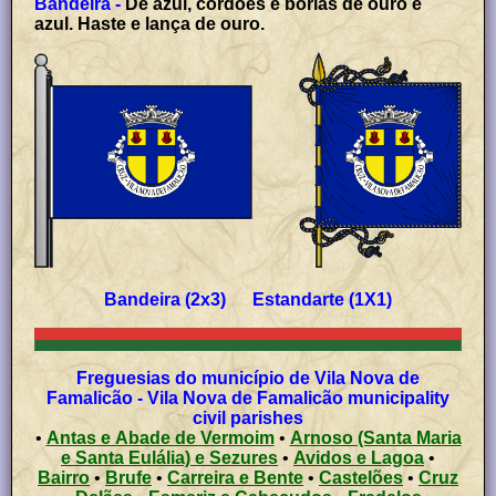
Bandeira -
De azul, cordões e borlas de ouro e
azul. Haste e lança de ouro.
Bandeira (2x3) Estandarte (1X1)
Freguesias do município de Vila Nova de
Famalicão - Vila Nova de Famalicão municipality
civil parishes
•
Antas e Abade de Vermoim
•
Arnoso (Santa Maria
e Santa Eulália) e Sezures
•
Avidos e Lagoa
•
Bairro
•
Brufe
•
Carreira e Bente
•
Castelões
•
Cruz