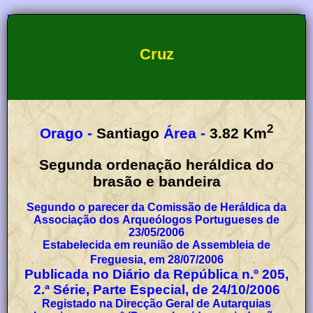
Cruz
2
Orago -
Santiago
Área -
3.82
Km
Segunda ordenação heráldica do
brasão e bandeira
Segundo o parecer da Comissão de Heráldica da
Associação dos Arqueólogos Portugueses de
23/05/2006
Estabelecida em reunião de Assembleia de
Freguesia, em 28/07/2006
Publicada no Diário da República n.º 205,
2.ª Série, Parte Especial, de 24/10/2006
Registado na Direcção Geral de Autarquias