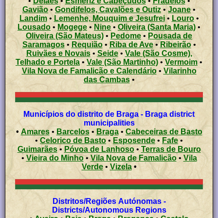
•
Delães
•
Esmeriz e Cabeçudos
•
Fradelos
•
Gavião
•
Gondifelos, Cavalões e Outiz
•
Joane
•
Landim
•
Lemenhe, Mouquim e Jesufrei
•
Louro
•
Lousado
•
Mogege
•
Nine
•
Oliveira (Santa Maria)
•
Oliveira (São Mateus)
•
Pedome
•
Pousada de
Saramagos
•
Requião
•
Riba de Ave
•
Ribeirão
•
Ruivães e Novais
•
Seide
•
Vale (São Cosme),
Telhado e Portela
•
Vale (São Martinho)
•
Vermoim
•
Vila Nova de Famalicão e Calendário
•
Vilarinho
das Cambas
•
Municípios do distrito de Braga - Braga district
municipalities
•
Amares
•
Barcelos
•
Braga
•
Cabeceiras de Basto
•
Celorico de Basto
•
Esposende
•
Fafe
•
Guimarães
•
Póvoa de Lanhoso
•
Terras de Bouro
•
Vieira do Minho
•
Vila Nova de Famalicão
•
Vila
Verde
•
Vizela
•
Distritos/Regiões Autónomas -
Districts/Autonomous Regions