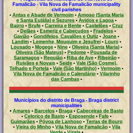
Famalicão - Vila Nova de Famalicão municipality
civil parishes
•
Antas e Abade de Vermoim
•
Arnoso (Santa Maria
e Santa Eulália) e Sezures
•
Avidos e Lagoa
•
Bairro
•
Brufe
•
Carreira e Bente
•
Castelões
•
Cruz
•
Delães
•
Esmeriz e Cabeçudos
•
Fradelos
•
Gavião
•
Gondifelos, Cavalões e Outiz
•
Joane
•
Landim
•
Lemenhe, Mouquim e Jesufrei
•
Louro
•
Lousado
•
Mogege
•
Nine
•
Oliveira (Santa Maria)
•
Oliveira (São Mateus)
•
Pedome
•
Pousada de
Saramagos
•
Requião
•
Riba de Ave
•
Ribeirão
•
Ruivães e Novais
•
Seide
•
Vale (São Cosme),
Telhado e Portela
•
Vale (São Martinho)
•
Vermoim
•
Vila Nova de Famalicão e Calendário
•
Vilarinho
das Cambas
•
Municípios do distrito de Braga - Braga district
municipalities
•
Amares
•
Barcelos
•
Braga
•
Cabeceiras de Basto
•
Celorico de Basto
•
Esposende
•
Fafe
•
Guimarães
•
Póvoa de Lanhoso
•
Terras de Bouro
•
Vieira do Minho
•
Vila Nova de Famalicão
•
Vila
Verde
•
Vizela
•