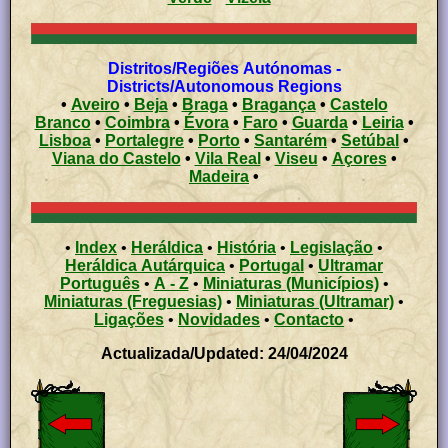
Distritos/Regiões Autónomas -
Districts/Autonomous Regions
•
Aveiro
•
Beja
•
Braga
•
Bragança
•
Castelo
Branco
•
Coimbra
•
Évora
•
Faro
•
Guarda
•
Leiria
•
Lisboa
•
Portalegre
•
Porto
•
Santarém
•
Setúbal
•
Viana do Castelo
•
Vila Real
•
Viseu
•
Açores
•
Madeira
•
•
Index
•
Heráldica
•
História
•
Legislação
•
Heráldica Autárquica
•
Portugal
•
Ultramar
Português
•
A - Z
•
Miniaturas (Municípios)
•
Miniaturas (Freguesias)
•
Miniaturas (Ultramar)
•
Ligações
•
Novidades
•
Contacto
•
Actualizada/Updated: 24/04/2024