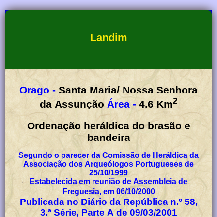
Landim
Orago -
Santa Maria/ Nossa Senhora
2
da Assunção
Área -
4.6
Km
Ordenação heráldica do brasão e
bandeira
Segundo o parecer da Comissão de Heráldica da
Associação dos Arqueólogos Portugueses de
25/10/1999
Estabelecida em reunião de Assembleia de
Freguesia, em 06/10/2000
Publicada no Diário da República n.º 58,
3.ª Série, Parte A de 09/03/2001