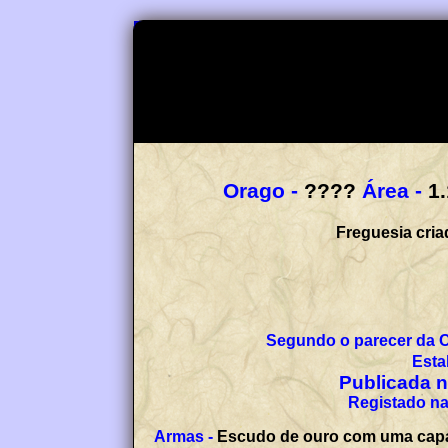
Orago -
????
Área -
1
Freguesia cria
Segundo o parecer da 
Publicada
n
Registado na
Armas -
Escudo de ouro com uma capa a