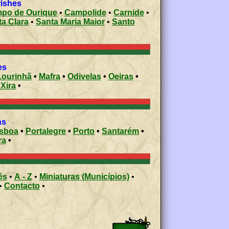
rishes
po de Ourique
•
Campolide
•
Carnide
•
a Clara
•
Santa Maria Maior
•
Santo
ies
Lourinhã
•
Mafra
•
Odivelas
•
Oeiras
•
 Xira
•
ons
isboa
•
Portalegre
•
Porto
•
Santarém
•
ra
•
ês
•
A - Z
•
Miniaturas (Municípios)
•
•
Contacto
•