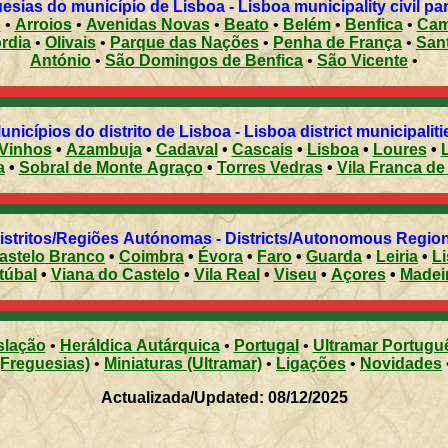
esias do município de Lisboa - Lisboa municipality civil pa
o
•
Arroios
•
Avenidas Novas
•
Beato
•
Belém
•
Benfica
•
Cam
rdia
•
Olivais
•
Parque das Nações
•
Penha de França
•
Sant
António
•
São Domingos de Benfica
•
São Vicente
•
Municípios do distrito de Lisboa - Lisboa district municipalit
 Vinhos
•
Azambuja
•
Cadaval
•
Cascais
•
Lisboa
•
Loures
•
a
•
Sobral de Monte Agraço
•
Torres Vedras
•
Vila Franca de
Distritos/Regiões Autónomas - Districts/Autonomous Regi
astelo Branco
•
Coimbra
•
Évora
•
Faro
•
Guarda
•
Leiria
•
L
túbal
•
Viana do Castelo
•
Vila Real
•
Viseu
•
Açores
•
Madei
slação
•
Heráldica Autárquica
•
Portugal
•
Ultramar Portugu
(Freguesias)
•
Miniaturas (Ultramar)
•
Ligações
•
Novidades
Actualizada/Updated: 08/12/2025