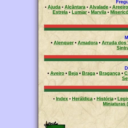
Fregu
•
Ajuda
•
Alcântara
•
Alvalade
•
Areeir
Estrela
•
Lumiar
•
Marvila
•
Misericó
•
Alenquer
•
Amadora
•
Arruda dos
Sintr
•
Aveiro
•
Beja
•
Braga
•
Bragança
•
C
Se
•
Index
•
Heráldica
•
História
•
Legi
Miniaturas 