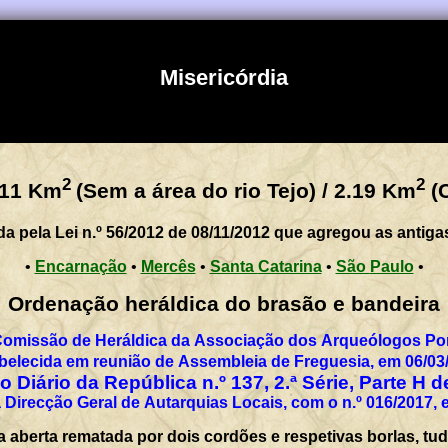
Misericórdia
2
2
.11
Km
(Sem a área do rio Tejo) / 2.19 Km
(C
da pela Lei n.º 56/2012 de 08/11/2012 que agregou as antiga
•
Encarnação
•
Mercês
•
Santa Catarina
•
São Paulo
•
Ordenação heráldica do brasão e bandeira
Comissão de Heráldica da Associação dos Arqueólogos Por
Estabelecida em reunião de Assemble
o Diário da República n.º 137, 2.ª Série, Parte H 
 Direcção Geral de Autarquias Locais, com o n.º 016/2017, 
berta rematada por dois cordões e respetivas borlas, tudo