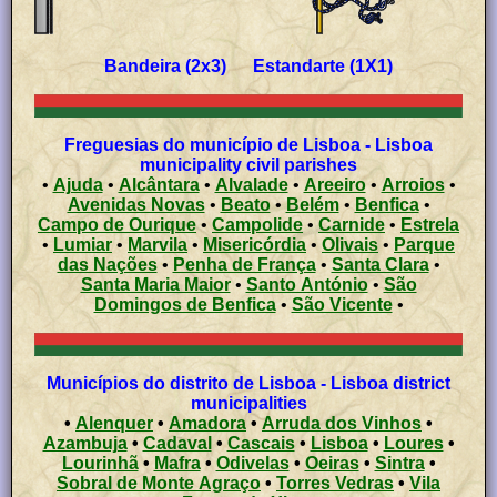
Bandeira (2x3) Estandarte (1X1)
Freguesias do município de Lisboa - Lisboa
municipality civil parishes
•
Ajuda
•
Alcântara
•
Alvalade
•
Areeiro
•
Arroios
•
Avenidas Novas
•
Beato
•
Belém
•
Benfica
•
Campo de Ourique
•
Campolide
•
Carnide
•
Estrela
•
Lumiar
•
Marvila
•
Misericórdia
•
Olivais
•
Parque
das Nações
•
Penha de França
•
Santa Clara
•
Santa Maria Maior
•
Santo António
•
São
Domingos de Benfica
•
São Vicente
•
Municípios do distrito de Lisboa - Lisboa district
municipalities
•
Alenquer
•
Amadora
•
Arruda dos Vinhos
•
Azambuja
•
Cadaval
•
Cascais
•
Lisboa
•
Loures
•
Lourinhã
•
Mafra
•
Odivelas
•
Oeiras
•
Sintra
•
Sobral de Monte Agraço
•
Torres Vedras
•
Vila