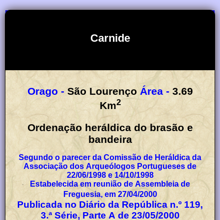
Carnide
Orago -
São Lourenço
Área -
3.69
2
Km
Ordenação heráldica do brasão e
bandeira
Segundo o parecer da Comissão de Heráldica da
Associação dos Arqueólogos Portugueses de
22/06/1998 e 14/10/1998
Estabelecida em reunião de Assembleia de
Freguesia, em 27/04/2000
Publicada no Diário da República n.º 119,
3.ª Série, Parte A de 23/05/2000