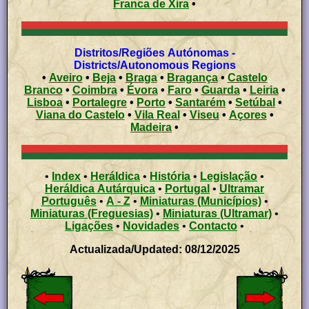
Franca de Xira
•
Distritos/Regiões Autónomas -
Districts/Autonomous Regions
•
Aveiro
•
Beja
•
Braga
•
Bragança
•
Castelo
Branco
•
Coimbra
•
Évora
•
Faro
•
Guarda
•
Leiria
•
Lisboa
•
Portalegre
•
Porto
•
Santarém
•
Setúbal
•
Viana do Castelo
•
Vila Real
•
Viseu
•
Açores
•
Madeira
•
•
Index
•
Heráldica
•
História
•
Legislação
•
Heráldica Autárquica
•
Portugal
•
Ultramar
Português
•
A - Z
•
Miniaturas (Municípios)
•
Miniaturas (Freguesias)
•
Miniaturas (Ultramar)
•
Ligações
•
Novidades
•
Contacto
•
Actualizada/Updated: 08/12/2025