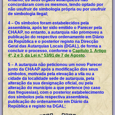
concordaram com os mesmos, tendo optado por
não usufruir de simbologia própria ou por usufruir
de simbologia ilegal;
4 – Os símbolos foram estabelecidos pela
assembleia, após ter sido emitido o Parecer pela
CHAAP, no entanto, a autarquia não promoveu a
publicação do respectivo ordenamento em Diário
da República e o posterior registo na Direcção
Geral das Autarquias Locais (DGAL), de forma a
concluir o processo, conforme o
Capitulo 1, Artigo
4º, 2 e 3, da Lei n.º 53/91 de 7 de Agosto
.
5 – A autarquia não peticionou um novo Parecer
junto da CHAAP após a modificação dos seus
símbolos, motivada pela elevação a vila ou a
cidade da localidade sede de autarquia, pela
alteração da sua designação oficial, ou pela
alteração do município a que pertence (no caso
das freguesias), com o posterior estabelecimento
dos símbolos pela respectiva assembleia,
publicação do ordenamento em Diário da
República e registo na DGAL;