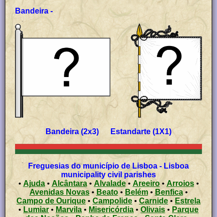
Bandeira -
Bandeira (2x3) Estandarte (1X1)
Freguesias do município de Lisboa - Lisboa
municipality civil parishes
•
Ajuda
•
Alcântara
•
Alvalade
•
Areeiro
•
Arroios
•
Avenidas Novas
•
Beato
•
Belém
•
Benfica
•
Campo de Ourique
•
Campolide
•
Carnide
•
Estrela
•
Lumiar
•
Marvila
•
Misericórdia
•
Olivais
•
Parque