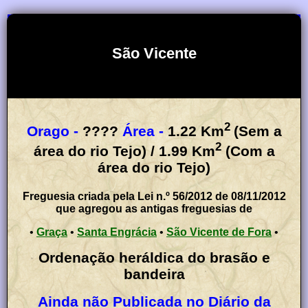
São Vicente
2
Orago -
????
Área -
1.22
Km
(Sem a
2
área do rio Tejo) / 1.99 Km
(Com a
área do rio Tejo)
Freguesia criada pela Lei n.º 56/2012 de 08/11/2012
que agregou as antigas freguesias de
•
Graça
•
Santa Engrácia
•
São Vicente de Fora
•
Ordenação heráldica do brasão e
bandeira
Ainda não Publicada no Diário da