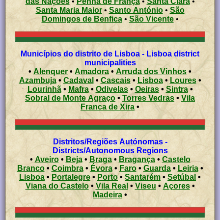
das Nações
•
Penha de França
•
Santa Clara
•
Santa Maria Maior
•
Santo António
•
São
Domingos de Benfica
•
São Vicente
•
Municípios do distrito de Lisboa - Lisboa district
municipalities
•
Alenquer
•
Amadora
•
Arruda dos Vinhos
•
Azambuja
•
Cadaval
•
Cascais
•
Lisboa
•
Loures
•
Lourinhã
•
Mafra
•
Odivelas
•
Oeiras
•
Sintra
•
Sobral de Monte Agraço
•
Torres Vedras
•
Vila
Franca de Xira
•
Distritos/Regiões Autónomas -
Districts/Autonomous Regions
•
Aveiro
•
Beja
•
Braga
•
Bragança
•
Castelo
Branco
•
Coimbra
•
Évora
•
Faro
•
Guarda
•
Leiria
•
Lisboa
•
Portalegre
•
Porto
•
Santarém
•
Setúbal
•
Viana do Castelo
•
Vila Real
•
Viseu
•
Açores
•
Madeira
•