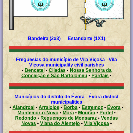
Bandeira (2x3) Estandarte (1X1)
Freguesias do município de Vila Viçosa - Vila
Viçosa municipality civil parishes
•
Bencatel
•
Ciladas
•
Nossa Senhora da
Conceição e São Bartolomeu
•
Pardais
•
Municípios do distrito de Évora - Évora district
municipalities
•
Alandroal
•
Arraiolos
•
Borba
•
Estremoz
•
Évora
•
Montemor-o-Novo
•
Mora
•
Mourão
•
Portel
•
Redondo
•
Reguengos de Monsaraz
•
Vendas
Novas
•
Viana do Alentejo
•
Vila Viçosa
•