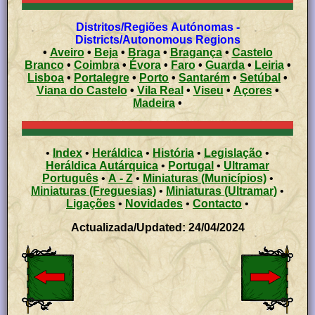
Distritos/Regiões Autónomas -
Districts/Autonomous Regions
•
Aveiro
•
Beja
•
Braga
•
Bragança
•
Castelo
Branco
•
Coimbra
•
Évora
•
Faro
•
Guarda
•
Leiria
•
Lisboa
•
Portalegre
•
Porto
•
Santarém
•
Setúbal
•
Viana do Castelo
•
Vila Real
•
Viseu
•
Açores
•
Madeira
•
•
Index
•
Heráldica
•
História
•
Legislação
•
Heráldica Autárquica
•
Portugal
•
Ultramar
Português
•
A - Z
•
Miniaturas (Municípios)
•
Miniaturas (Freguesias)
•
Miniaturas (Ultramar)
•
Ligações
•
Novidades
•
Contacto
•
Actualizada/Updated: 24/04/2024