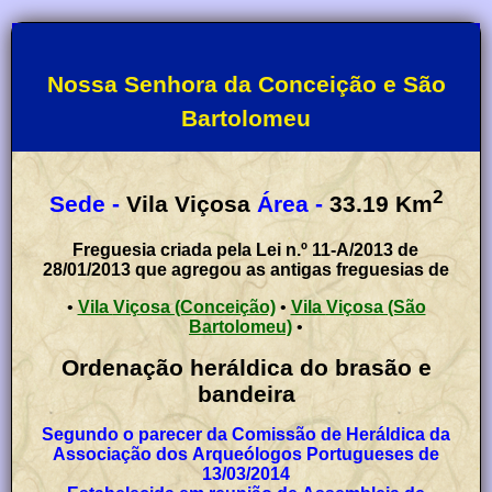
Nossa Senhora da Conceição e São
Bartolomeu
2
Sede -
Vila Viçosa
Área -
33.19
Km
Freguesia criada pela Lei n.º 11-A/2013 de
28/01/2013 que agregou as antigas freguesias de
•
Vila Viçosa (Conceição)
•
Vila Viçosa (São
Bartolomeu)
•
Ordenação heráldica do brasão e
bandeira
Segundo o parecer da Comissão de Heráldica da
Associação dos Arqueólogos Portugueses de
13/03/2014