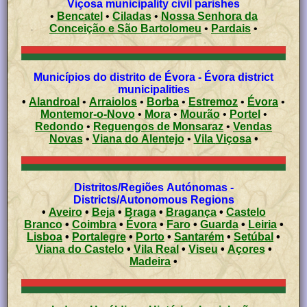
Viçosa municipality civil parishes
•
Bencatel
•
Ciladas
•
Nossa Senhora da
Conceição e São Bartolomeu
•
Pardais
•
Municípios do distrito de Évora - Évora district
municipalities
•
Alandroal
•
Arraiolos
•
Borba
•
Estremoz
•
Évora
•
Montemor-o-Novo
•
Mora
•
Mourão
•
Portel
•
Redondo
•
Reguengos de Monsaraz
•
Vendas
Novas
•
Viana do Alentejo
•
Vila Viçosa
•
Distritos/Regiões Autónomas -
Districts/Autonomous Regions
•
Aveiro
•
Beja
•
Braga
•
Bragança
•
Castelo
Branco
•
Coimbra
•
Évora
•
Faro
•
Guarda
•
Leiria
•
Lisboa
•
Portalegre
•
Porto
•
Santarém
•
Setúbal
•
Viana do Castelo
•
Vila Real
•
Viseu
•
Açores
•
Madeira
•