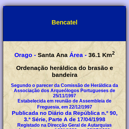
Bencatel
2
Orago -
Santa Ana
Área -
36.1
Km
Ordenação heráldica do brasão e
bandeira
Segundo o parecer da Comissão de Heráldica da
Associação dos Arqueólogos Portugueses de
25/11/1997
Estabelecida em reunião de Assembleia de
Freguesia, em 22/12/1997
Publicada no Diário da República n.º 90,
3.ª Série, Parte A de 17/04/1998
Registado na Direcção Geral de Autarquias