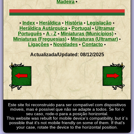
Madeira
•
•
Index
•
Heráldica
•
História
•
Legislação
•
Heráldica Autárquica
•
Portugal
•
Ultramar
Português
•
A - Z
•
Miniaturas (Municípios)
•
Miniaturas (Freguesias)
•
Miniaturas (Ultramar)
•
Ligações
•
Novidades
•
Contacto
•
Actualizada/Updated: 08/12/2025
Este site foi reconstruido para ser compatível com dispositivos
móveis, mas é possível que não se adapte a todos. Se for o
seu caso, rode-o para a posição horizontal.
This website was rebuilt for mobile device's compatibility, but it´s
possible that it's not mobile friendly on some of them. If that's
your case, rotate the device to the horizontal position.