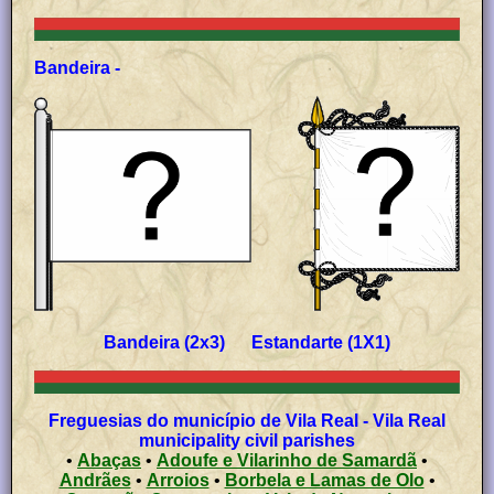
Bandeira -
Bandeira (2x3) Estandarte (1X1)
Freguesias do município de Vila Real - Vila Real
municipality civil parishes
•
Abaças
•
Adoufe e Vilarinho de Samardã
•
Andrães
•
Arroios
•
Borbela e Lamas de Olo
•