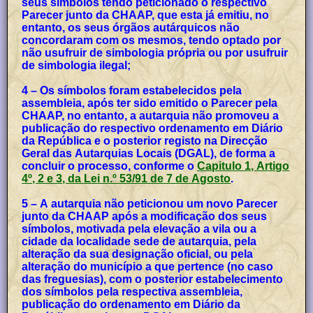
seus símbolos tendo peticionado o respectivo
Parecer junto da CHAAP, que esta já emitiu, no
entanto, os seus órgãos autárquicos não
concordaram com os mesmos, tendo optado por
não usufruir de simbologia própria ou por usufruir
de simbologia ilegal;
4 – Os símbolos foram estabelecidos pela
assembleia, após ter sido emitido o Parecer pela
CHAAP, no entanto, a autarquia não promoveu a
publicação do respectivo ordenamento em Diário
da República e o posterior registo na Direcção
Geral das Autarquias Locais (DGAL), de forma a
concluir o processo, conforme o
Capitulo 1, Artigo
4º, 2 e 3, da Lei n.º 53/91 de 7 de Agosto
.
5 – A autarquia não peticionou um novo Parecer
junto da CHAAP após a modificação dos seus
símbolos, motivada pela elevação a vila ou a
cidade da localidade sede de autarquia, pela
alteração da sua designação oficial, ou pela
alteração do município a que pertence (no caso
das freguesias), com o posterior estabelecimento
dos símbolos pela respectiva assembleia,
publicação do ordenamento em Diário da