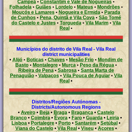
Campeã
•
Constantim e Vale de Nogueiras
•
Folhadela
•
Guiães
•
Lordelo
•
Mateus
•
Mondrões
•
Mouçós e Lamares
•
Nogueira e Ermida
•
Parada
de Cunhos
•
Pena, Quintã e Vila Cova
•
São Tomé
do Castelo e Justes
•
Torgueda
•
Vila Marim
•
Vila
Real
•
Municípios do distrito de Vila Real - Vila Real
district municipalities
•
Alijó
•
Boticas
•
Chaves
•
Mesão Frio
•
Mondim de
Basto
•
Montalegre
•
Murça
•
Peso da Régua
•
Ribeira de Pena
•
Sabrosa
•
Santa Marta de
Penaguião
•
Valpaços
•
Vila Pouca de Aguiar
•
Vila
Real
•
Distritos/Regiões Autónomas -
Districts/Autonomous Regions
•
Aveiro
•
Beja
•
Braga
•
Bragança
•
Castelo
Branco
•
Coimbra
•
Évora
•
Faro
•
Guarda
•
Leiria
•
Lisboa
•
Portalegre
•
Porto
•
Santarém
•
Setúbal
•
Viana do Castelo
•
Vila Real
•
Viseu
•
Açores
•