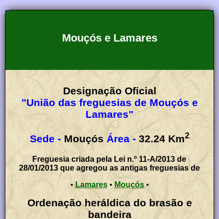
Mouçós e Lamares
Designação Oficial
"União das freguesias de Mouçós e
Lamares"
2
Sede -
Mouçós
Área -
32.24
Km
Freguesia criada pela Lei n.º 11-A/2013 de
28/01/2013 que agregou as antigas freguesias de
•
Lamares
•
Mouçós
•
Ordenação heráldica do brasão e
bandeira