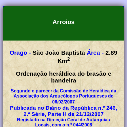
Arroios
Orago -
São João Baptista
Área -
2.89
2
Km
Ordenação heráldica do brasão e
bandeira
Segundo o parecer da Comissão de Heráldica da
Associação dos Arqueólogos Portugueses de
06/02/2007
Publicada no Diário da República n.º 246,
2.ª Série, Parte H de 21/12/2007
Registado na Direcção Geral de Autarquias
Locais, com o n.º 044/2008