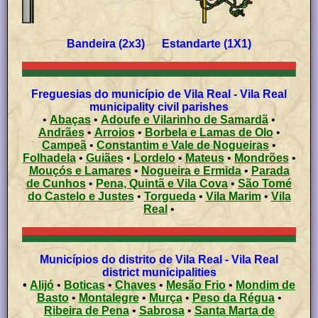
Bandeira (2x3) Estandarte (1X1)
Freguesias do município de Vila Real - Vila Real
municipality civil parishes
•
Abaças
•
Adoufe e Vilarinho de Samardã
•
Andrães
•
Arroios
•
Borbela e Lamas de Olo
•
Campeã
•
Constantim e Vale de Nogueiras
•
Folhadela
•
Guiães
•
Lordelo
•
Mateus
•
Mondrões
•
Mouçós e Lamares
•
Nogueira e Ermida
•
Parada
de Cunhos
•
Pena, Quintã e Vila Cova
•
São Tomé
do Castelo e Justes
•
Torgueda
•
Vila Marim
•
Vila
Real
•
Municípios do distrito de Vila Real - Vila Real
district municipalities
•
Alijó
•
Boticas
•
Chaves
•
Mesão Frio
•
Mondim de
Basto
•
Montalegre
•
Murça
•
Peso da Régua
•
Ribeira de Pena
•
Sabrosa
•
Santa Marta de