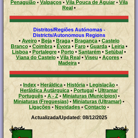
Penaguião
•
Valpaços
•
Vila Pouca de Aguiar
•
Vila
Real
•
Distritos/Regiões Autónomas -
Districts/Autonomous Regions
•
Aveiro
•
Beja
•
Braga
•
Bragança
•
Castelo
Branco
•
Coimbra
•
Évora
•
Faro
•
Guarda
•
Leiria
•
Lisboa
•
Portalegre
•
Porto
•
Santarém
•
Setúbal
•
Viana do Castelo
•
Vila Real
•
Viseu
•
Açores
•
Madeira
•
•
Index
•
Heráldica
•
História
•
Legislação
•
Heráldica Autárquica
•
Portugal
•
Ultramar
Português
•
A - Z
•
Miniaturas (Municípios)
•
Miniaturas (Freguesias)
•
Miniaturas (Ultramar)
•
Ligações
•
Novidades
•
Contacto
•
Actualizada/Updated: 08/12/2025