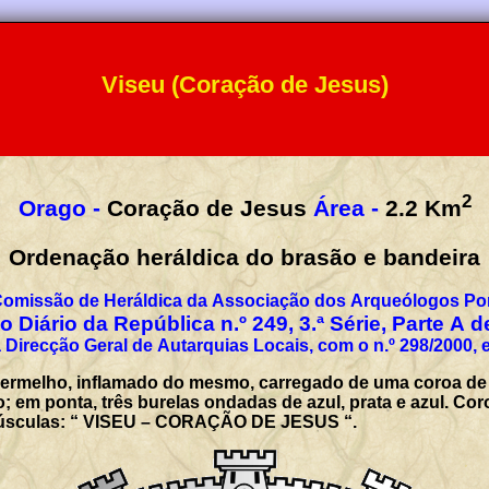
Viseu (Coração de Jesus)
2
Orago -
Coração de Jesus
Área -
2.2
Km
Ordenação heráldica do brasão e bandeira
Comissão de Heráldica da Associação dos Arqueólogos Por
 Diário da República n.º 249, 3.ª Série, Parte A 
 Direcção Geral de Autarquias Locais, com o n.º 298/2000, 
vermelho, inflamado do mesmo, carregado de uma coroa de 
 em ponta, três burelas ondadas de azul, prata e azul. Coroa
iúsculas: “ VISEU – CORAÇÃO DE JESUS “.