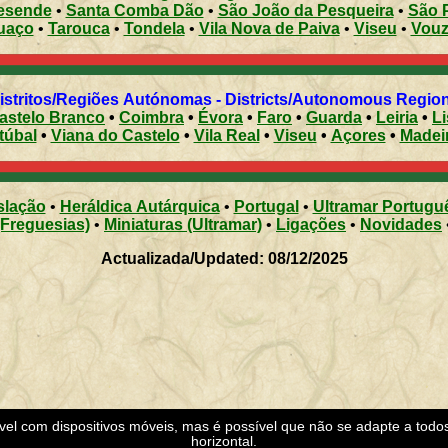
esende
•
Santa Comba Dão
•
São João da Pesqueira
•
São 
uaço
•
Tarouca
•
Tondela
•
Vila Nova de Paiva
•
Viseu
•
Vouz
Distritos/Regiões Autónomas - Districts/Autonomous Regi
astelo Branco
•
Coimbra
•
Évora
•
Faro
•
Guarda
•
Leiria
•
L
túbal
•
Viana do Castelo
•
Vila Real
•
Viseu
•
Açores
•
Madei
slação
•
Heráldica Autárquica
•
Portugal
•
Ultramar Portugu
(Freguesias)
•
Miniaturas (Ultramar)
•
Ligações
•
Novidades
Actualizada/Updated: 08/12/2025
ível com dispositivos móveis, mas é possível que não se adapte a todo
horizontal.