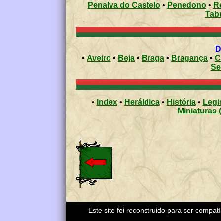
Penalva do Castelo
•
Penedono
•
R
Tab
•
Aveiro
•
Beja
•
Braga
•
Bragança
•
C
Se
•
Index
•
Heráldica
•
História
•
Legi
Miniaturas 
Este site foi reconstruido para ser compat