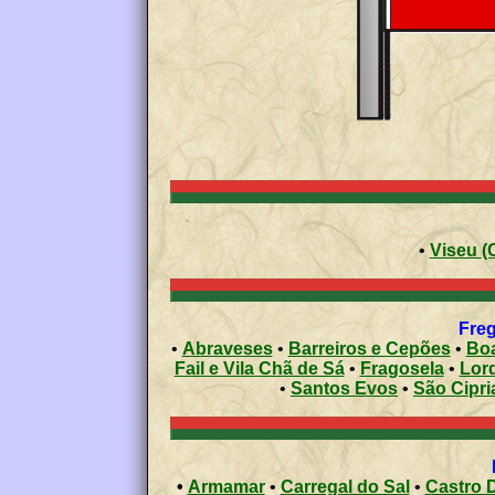
•
Vi
Freg
•
Abraveses
•
Barreiros e Cepões
•
Boa
Fail e Vila Chã de Sá
•
Fragosela
•
Lor
•
Santos Evos
•
São Cipri
•
Armamar
•
Carregal do Sal
•
Castro D