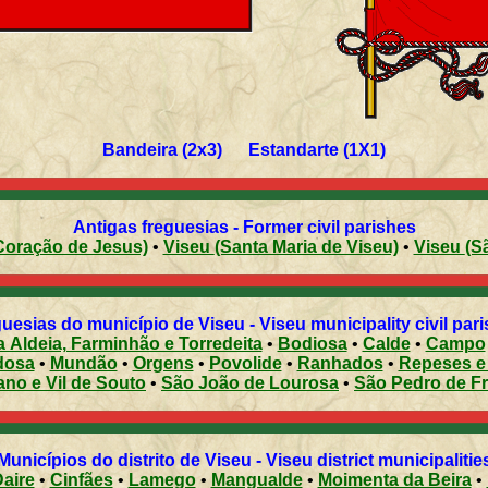
Bandeira (2x3) Estandarte (1X1)
Antigas freguesias - Former civil parishes
seu (Coração de Jesus)
•
Viseu (Santa Maria de Viseu)
•
Vise
uesias do município de Viseu - Viseu municipality civil par
 Aldeia, Farminhão e Torredeita
•
Bodiosa
•
Calde
•
Campo
dosa
•
Mundão
•
Orgens
•
Povolide
•
Ranhados
•
Repeses e
ano e Vil de Souto
•
São João de Lourosa
•
São Pedro de F
Municípios do distrito de Viseu - Viseu district municipalitie
aire
•
Cinfães
•
Lamego
•
Mangualde
•
Moimenta da Beira
•