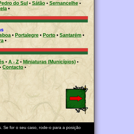
Pedro do Sul
•
Sátão
•
Sernancelhe
•
ela
•
ons
isboa
•
Portalegre
•
Porto
•
Santarém
•
ra
•
ês
•
A - Z
•
Miniaturas (Municípios)
•
•
Contacto
•
s. Se for o seu caso, rode-o para a posição