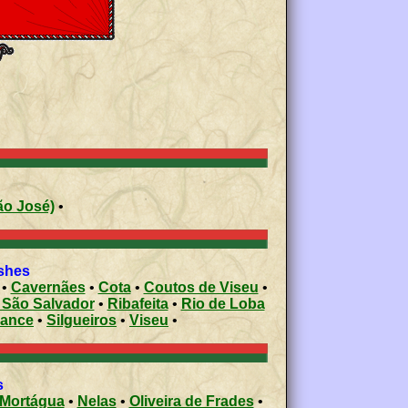
u (São José)
•
ishes
•
Cavernães
•
Cota
•
Coutos de Viseu
•
 São Salvador
•
Ribafeita
•
Rio de Loba
rance
•
Silgueiros
•
Viseu
•
s
Mortágua
•
Nelas
•
Oliveira de Frades
•