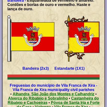
Bandeira -
Esquartelada de vermelho e amarelo.
Cordões e borlas de ouro e vermelho. Haste e
lança de ouro.
Bandeira (2x3) Estandarte (1X1)
Freguesias do município de Vila Franca de Xira -
Vila Franca de Xira municipality civil parishes
•
Alhandra, São João dos Montes e Calhandriz
•
Alverca do Ribatejo e Sobralinho
•
Castanheira do
Ribatejo e Cachoeiras
•
Póvoa de Santa Iria e Forte
da Casa
•
Vialonga
•
Vila Franca de Xira
•