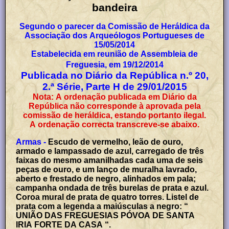
bandeira
Segundo o parecer da Comissão de Heráldica da
Associação dos Arqueólogos Portugueses de
15/05/2014
Estabelecida em reunião de Assembleia de
Freguesia, em 19/12/2014
Publicada no Diário da República n.º 20,
2.ª Série, Parte H de 29/01/2015
Nota: A ordenação publicada em Diário da
República não corresponde à aprovada pela
comissão de heráldica, estando portanto ilegal.
A ordenação correcta transcreve-se abaixo.
Armas -
Escudo de vermelho, leão de ouro,
armado e lampassado de azul, carregado de três
faixas do mesmo amanilhadas cada uma de seis
peças de ouro, e um lanço de muralha lavrado,
aberto e frestado de negro, alinhados em pala;
campanha ondada de três burelas de prata e azul.
Coroa mural de prata de quatro torres. Listel de
prata com a legenda a maiúsculas a negro: “
UNIÃO DAS FREGUESIAS PÓVOA DE SANTA
IRIA FORTE DA CASA “.