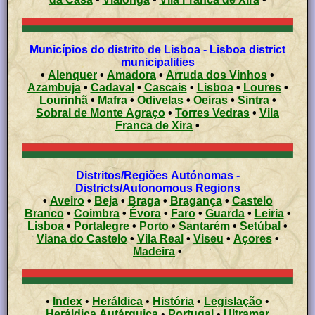
Municípios do distrito de Lisboa - Lisboa district
municipalities
•
Alenquer
•
Amadora
•
Arruda dos Vinhos
•
Azambuja
•
Cadaval
•
Cascais
•
Lisboa
•
Loures
•
Lourinhã
•
Mafra
•
Odivelas
•
Oeiras
•
Sintra
•
Sobral de Monte Agraço
•
Torres Vedras
•
Vila
Franca de Xira
•
Distritos/Regiões Autónomas -
Districts/Autonomous Regions
•
Aveiro
•
Beja
•
Braga
•
Bragança
•
Castelo
Branco
•
Coimbra
•
Évora
•
Faro
•
Guarda
•
Leiria
•
Lisboa
•
Portalegre
•
Porto
•
Santarém
•
Setúbal
•
Viana do Castelo
•
Vila Real
•
Viseu
•
Açores
•
Madeira
•
•
Index
•
Heráldica
•
História
•
Legislação
•
Heráldica Autárquica
•
Portugal
•
Ultramar