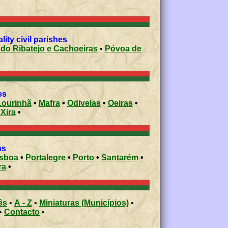
ity civil parishes
 do Ribatejo e Cachoeiras
•
Póvoa de
ies
Lourinhã
•
Mafra
•
Odivelas
•
Oeiras
•
 Xira
•
ons
isboa
•
Portalegre
•
Porto
•
Santarém
•
ra
•
ês
•
A - Z
•
Miniaturas (Municípios)
•
•
Contacto
•