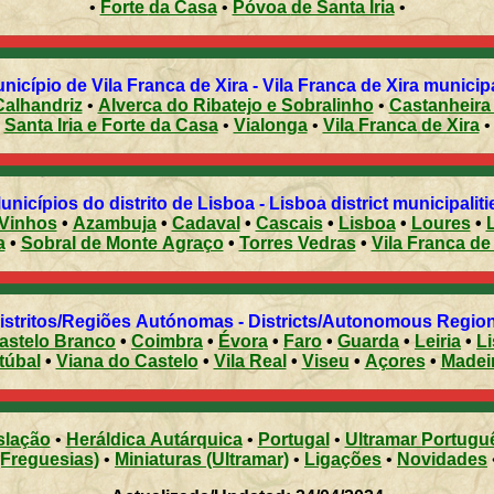
•
Forte da Casa
•
Póvoa de Santa Iria
•
icípio de Vila Franca de Xira - Vila Franca de Xira municipal
Calhandriz
•
Alverca do Ribatejo e Sobralinho
•
Castanheira
Santa Iria e Forte da Casa
•
Vialonga
•
Vila Franca de Xira
•
Municípios do distrito de Lisboa - Lisboa district municipalit
 Vinhos
•
Azambuja
•
Cadaval
•
Cascais
•
Lisboa
•
Loures
•
a
•
Sobral de Monte Agraço
•
Torres Vedras
•
Vila Franca de
Distritos/Regiões Autónomas - Districts/Autonomous Regi
astelo Branco
•
Coimbra
•
Évora
•
Faro
•
Guarda
•
Leiria
•
L
túbal
•
Viana do Castelo
•
Vila Real
•
Viseu
•
Açores
•
Madei
slação
•
Heráldica Autárquica
•
Portugal
•
Ultramar Portugu
(Freguesias)
•
Miniaturas (Ultramar)
•
Ligações
•
Novidades