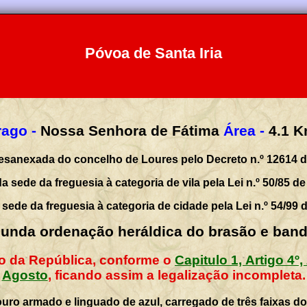
Póvoa de Santa Iria
ago -
Nossa Senhora de Fátima
Área -
4.1
K
esanexada do concelho de Loures pelo Decreto n.º 12614 d
a sede da freguesia à categoria de vila pela Lei n.º 50/85 de
sede da freguesia à categoria de cidade pela Lei n.º 54/99 
unda ordenação heráldica do brasão e band
io da República, conforme o
Capitulo 1, Artigo 4º,
Agosto
, ficando assim a legalização incompleta.
uro armado e linguado de azul, carregado de três faixas 