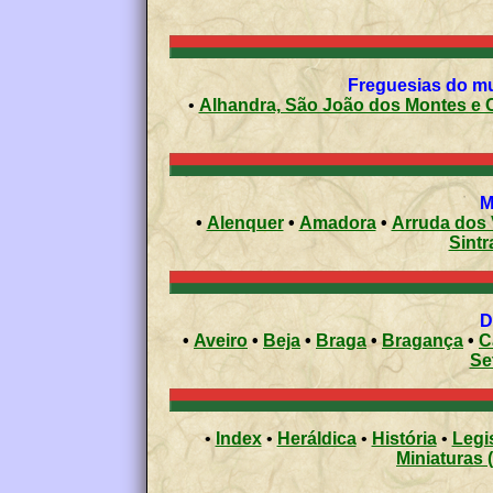
Freguesias do mun
•
Alhandra, São João dos Montes e 
•
Alenquer
•
Amadora
•
Arruda dos
Sintr
•
Aveiro
•
Beja
•
Braga
•
Bragança
•
C
Se
•
Index
•
Heráldica
•
História
•
Legi
Miniaturas 