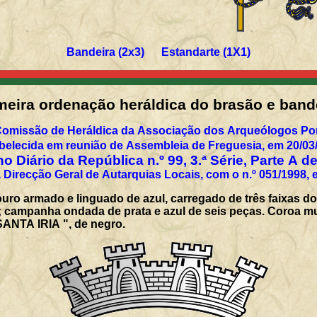
Bandeira (2x3) Estandarte (1X1)
meira ordenação heráldica do brasão e band
Comissão de Heráldica da Associação dos Arqueólogos Por
belecida em reunião de Assembleia de Freguesia, em 20/03
o Diário da República n.º 99, 3.ª Série, Parte A d
 Direcção Geral de Autarquias Locais, com o n.º 051/1998, 
uro armado e linguado de azul, carregado de três faixas 
campanha ondada de prata e azul de seis peças. Coroa mural
ANTA IRIA ", de negro.