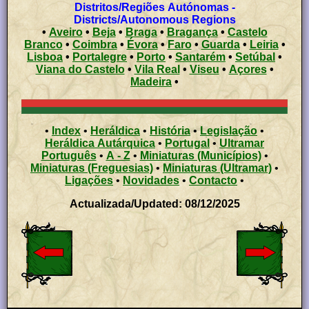
Distritos/Regiões Autónomas -
Districts/Autonomous Regions
•
Aveiro
•
Beja
•
Braga
•
Bragança
•
Castelo
Branco
•
Coimbra
•
Évora
•
Faro
•
Guarda
•
Leiria
•
Lisboa
•
Portalegre
•
Porto
•
Santarém
•
Setúbal
•
Viana do Castelo
•
Vila Real
•
Viseu
•
Açores
•
Madeira
•
•
Index
•
Heráldica
•
História
•
Legislação
•
Heráldica Autárquica
•
Portugal
•
Ultramar
Português
•
A - Z
•
Miniaturas (Municípios)
•
Miniaturas (Freguesias)
•
Miniaturas (Ultramar)
•
Ligações
•
Novidades
•
Contacto
•
Actualizada/Updated: 08/12/2025