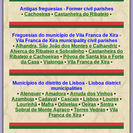
Antigas freguesias - Former civil parishes
•
Cachoeiras
•
Castanheira do Ribatejo
•
Freguesias do município de Vila Franca de Xira -
Vila Franca de Xira municipality civil parishes
•
Alhandra, São João dos Montes e Calhandriz
•
Alverca do Ribatejo e Sobralinho
•
Castanheira do
Ribatejo e Cachoeiras
•
Póvoa de Santa Iria e Forte
da Casa
•
Vialonga
•
Vila Franca de Xira
•
Municípios do distrito de Lisboa - Lisboa district
municipalities
•
Alenquer
•
Amadora
•
Arruda dos Vinhos
•
Azambuja
•
Cadaval
•
Cascais
•
Lisboa
•
Loures
•
Lourinhã
•
Mafra
•
Odivelas
•
Oeiras
•
Sintra
•
Sobral de Monte Agraço
•
Torres Vedras
•
Vila
Franca de Xira
•