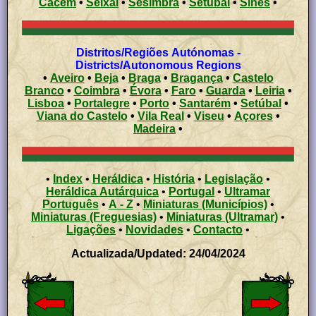
Cacém
•
Seixal
•
Sesimbra
•
Setúbal
•
Sines
•
Distritos/Regiões Autónomas -
Districts/Autonomous Regions
•
Aveiro
•
Beja
•
Braga
•
Bragança
•
Castelo
Branco
•
Coimbra
•
Évora
•
Faro
•
Guarda
•
Leiria
•
Lisboa
•
Portalegre
•
Porto
•
Santarém
•
Setúbal
•
Viana do Castelo
•
Vila Real
•
Viseu
•
Açores
•
Madeira
•
•
Index
•
Heráldica
•
História
•
Legislação
•
Heráldica Autárquica
•
Portugal
•
Ultramar
Português
•
A - Z
•
Miniaturas (Municípios)
•
Miniaturas (Freguesias)
•
Miniaturas (Ultramar)
•
Ligações
•
Novidades
•
Contacto
•
Actualizada/Updated: 24/04/2024