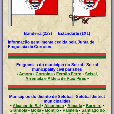
Bandeira (2x3) Estandarte (1X1)
Informação gentilmente cedida pela
Junta de
Freguesia de Corroios
Freguesias do município do Seixal - Seixal
municipality civil parishes
•
Amora
•
Corroios
•
Fernão Ferro
•
Seixal,
Arrentela e Aldeia de Paio Pires
•
Municípios do distrito de Setúbal - Setúbal district
municipalities
•
Alcácer do Sal
•
Alcochete
•
Almada
•
Barreiro
•
Grândola
•
Moita
•
Montijo
•
Palmela
•
Santiago do