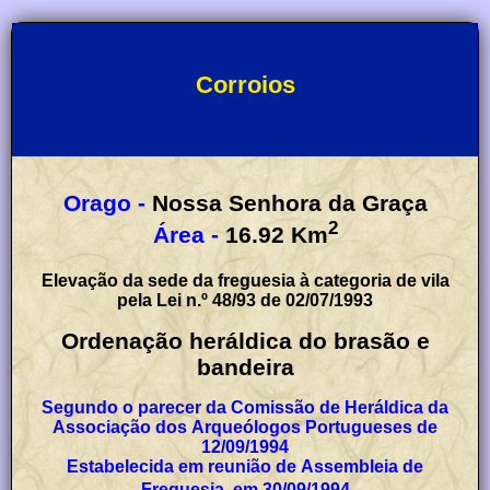
Corroios
Orago -
Nossa Senhora da Graça
2
Área -
16.92
Km
Elevação da sede da freguesia à categoria de vila
pela Lei n.º 48/93 de 02/07/1993
Ordenação heráldica do brasão e
bandeira
Segundo o parecer da Comissão de Heráldica da
Associação dos Arqueólogos Portugueses de
12/09/1994
Estabelecida em reunião de Assembleia de
Freguesia, em 30/09/1994