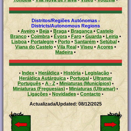
Distritos/Regiões Autónomas -
Districts/Autonomous Regions
•
Aveiro
•
Beja
•
Braga
•
Bragança
•
Castelo
Branco
•
Coimbra
•
Évora
•
Faro
•
Guarda
•
Leiria
•
Lisboa
•
Portalegre
•
Porto
•
Santarém
•
Setúbal
•
Viana do Castelo
•
Vila Real
•
Viseu
•
Açores
•
Madeira
•
•
Index
•
Heráldica
•
História
•
Legislação
•
Heráldica Autárquica
•
Portugal
•
Ultramar
Português
•
A - Z
•
Miniaturas (Municípios)
•
Miniaturas (Freguesias)
•
Miniaturas (Ultramar)
•
Ligações
•
Novidades
•
Contacto
•
Actualizada/Updated: 08/12/2025