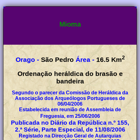
Mioma
2
Orago -
São Pedro
Área -
16.5
Km
Ordenação heráldica do brasão e
bandeira
Segundo o parecer da Comissão de Heráldica da
Associação dos Arqueólogos Portugueses de
06/04/2006
Estabelecida em reunião de Assembleia de
Freguesia, em 25/06/2006
Publicada no Diário da República n.º 155,
2.ª Série, Parte Especial, de 11/08/2006
Registado na Direcção Geral de Autarquias