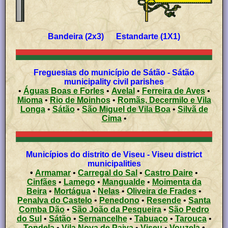
Bandeira (2x3) Estandarte (1X1)
Freguesias do município de Sátão - Sátão
municipality civil parishes
•
Águas Boas e Forles
•
Avelal
•
Ferreira de Aves
•
Mioma
•
Rio de Moinhos
•
Romãs, Decermilo e Vila
Longa
•
Sátão
•
São Miguel de Vila Boa
•
Silvã de
Cima
•
Municípios do distrito de Viseu - Viseu district
municipalities
•
Armamar
•
Carregal do Sal
•
Castro Daire
•
Cinfães
•
Lamego
•
Mangualde
•
Moimenta da
Beira
•
Mortágua
•
Nelas
•
Oliveira de Frades
•
Penalva do Castelo
•
Penedono
•
Resende
•
Santa
Comba Dão
•
São João da Pesqueira
•
São Pedro
do Sul
•
Sátão
•
Sernancelhe
•
Tabuaço
•
Tarouca
•
Tondela
•
Vila Nova de Paiva
•
Viseu
•
Vouzela
•