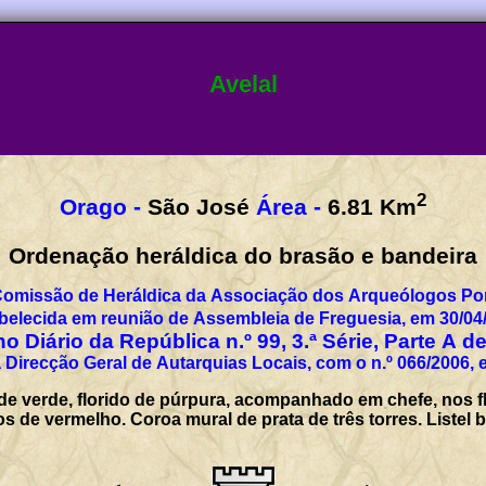
Avelal
2
Orago -
São José
Área -
6.81
Km
Ordenação heráldica do brasão e bandeira
Comissão de Heráldica da Associação dos Arqueólogos Por
belecida em reunião de Assembleia de Freguesia, em 30/04
o Diário da República n.º 99, 3.ª Série, Parte A d
 Direcção Geral de Autarquias Locais, com o n.º 066/2006, 
 de verde, florido de púrpura, acompanhado em chefe, nos 
os de vermelho. Coroa mural de prata de três torres. Listel