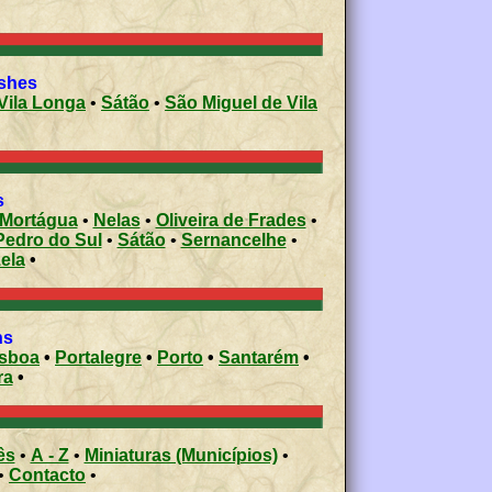
ishes
 e Vila Longa
•
Sátão
•
São Miguel de Vila
s
Mortágua
•
Nelas
•
Oliveira de Frades
•
Pedro do Sul
•
Sátão
•
Sernancelhe
•
ela
•
ons
isboa
•
Portalegre
•
Porto
•
Santarém
•
ra
•
ês
•
A - Z
•
Miniaturas (Municípios)
•
•
Contacto
•