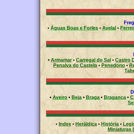
Freg
•
Águas Boas e Forles
•
Avelal
•
•
Armamar
•
Carregal do Sal
•
Castro D
Penalva do Castelo
•
Penedono
•
R
Tab
•
Aveiro
•
Beja
•
Braga
•
Bragança
•
C
Se
•
Index
•
Heráldica
•
História
•
Legi
Miniaturas 