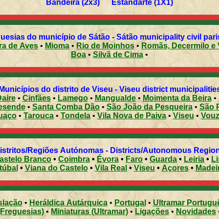
Bandeira (2x3) Estandarte (1X1)
uesias do município de Sátão - Sátão municipality civil par
Ferreira de Aves
•
Mioma
•
Rio de Moinhos
•
Romãs, Decermilo
Boa
•
Silvã de Cima
•
Municípios do distrito de Viseu - Viseu district municipalitie
aire
•
Cinfães
•
Lamego
•
Mangualde
•
Moimenta da Beira
•
esende
•
Santa Comba Dão
•
São João da Pesqueira
•
São 
uaço
•
Tarouca
•
Tondela
•
Vila Nova de Paiva
•
Viseu
•
Vouz
Distritos/Regiões Autónomas - Districts/Autonomous Regi
astelo Branco
•
Coimbra
•
Évora
•
Faro
•
Guarda
•
Leiria
•
L
túbal
•
Viana do Castelo
•
Vila Real
•
Viseu
•
Açores
•
Madei
slação
•
Heráldica Autárquica
•
Portugal
•
Ultramar Portugu
(Freguesias)
•
Miniaturas (Ultramar)
•
Ligações
•
Novidades