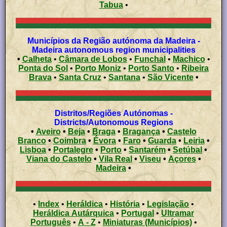
Tabua
•
Municípios da Região autónoma da Madeira -
Madeira autonomous region municipalities
•
Calheta
•
Câmara de Lobos
•
Funchal
•
Machico
•
Ponta do Sol
•
Porto Moniz
•
Porto Santo
•
Ribeira
Brava
•
Santa Cruz
•
Santana
•
São Vicente
•
Distritos/Regiões Autónomas -
Districts/Autonomous Regions
•
Aveiro
•
Beja
•
Braga
•
Bragança
•
Castelo
Branco
•
Coimbra
•
Évora
•
Faro
•
Guarda
•
Leiria
•
Lisboa
•
Portalegre
•
Porto
•
Santarém
•
Setúbal
•
Viana do Castelo
•
Vila Real
•
Viseu
•
Açores
•
Madeira
•
•
Index
•
Heráldica
•
História
•
Legislação
•
Heráldica Autárquica
•
Portugal
•
Ultramar
Português
•
A - Z
•
Miniaturas (Municípios)
•