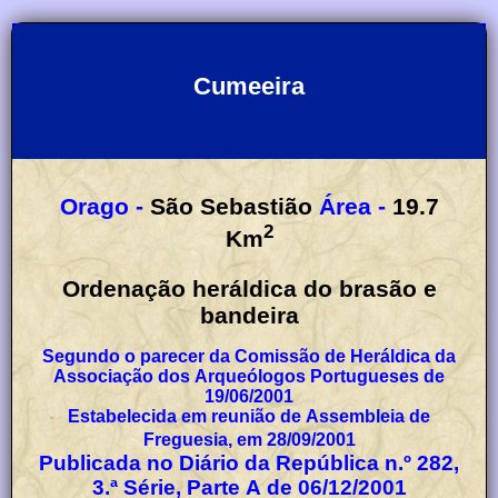
Cumeeira
Orago -
São Sebastião
Área -
19.7
2
Km
Ordenação heráldica do brasão e
bandeira
Segundo o parecer da Comissão de Heráldica da
Associação dos Arqueólogos Portugueses de
19/06/2001
Estabelecida em reunião de Assembleia de
Freguesia, em 28/09/2001
Publicada no Diário da República n.º 282,
3.ª Série, Parte A de 06/12/2001