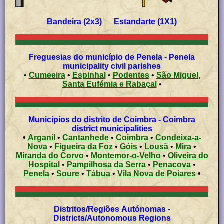
Bandeira (2x3) Estandarte (1X1)
Freguesias do município de Penela - Penela
municipality civil parishes
•
Cumeeira
•
Espinhal
•
Podentes
•
São Miguel,
Santa Eufémia e Rabaçal
•
Municípios do distrito de Coimbra - Coimbra
district municipalities
•
Arganil
•
Cantanhede
•
Coimbra
•
Condeixa-a-
Nova
•
Figueira da Foz
•
Góis
•
Lousã
•
Mira
•
Miranda do Corvo
•
Montemor-o-Velho
•
Oliveira do
Hospital
•
Pampilhosa da Serra
•
Penacova
•
Penela
•
Soure
•
Tábua
•
Vila Nova de Poiares
•
Distritos/Regiões Autónomas -
Districts/Autonomous Regions