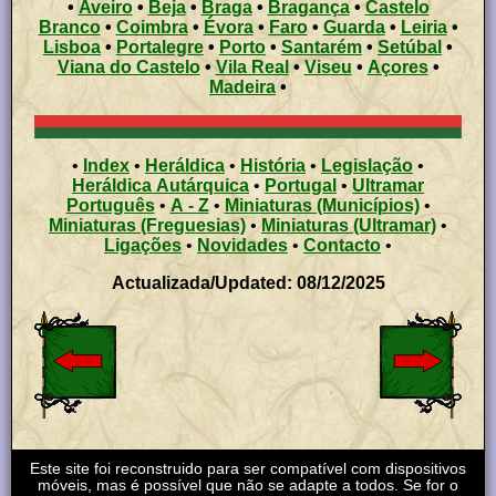
•
Aveiro
•
Beja
•
Braga
•
Bragança
•
Castelo
Branco
•
Coimbra
•
Évora
•
Faro
•
Guarda
•
Leiria
•
Lisboa
•
Portalegre
•
Porto
•
Santarém
•
Setúbal
•
Viana do Castelo
•
Vila Real
•
Viseu
•
Açores
•
Madeira
•
•
Index
•
Heráldica
•
História
•
Legislação
•
Heráldica Autárquica
•
Portugal
•
Ultramar
Português
•
A - Z
•
Miniaturas (Municípios)
•
Miniaturas (Freguesias)
•
Miniaturas (Ultramar)
•
Ligações
•
Novidades
•
Contacto
•
Actualizada/Updated: 08/12/2025
Este site foi reconstruido para ser compatível com dispositivos
móveis, mas é possível que não se adapte a todos. Se for o