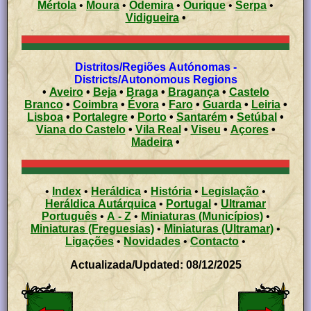
Mértola
•
Moura
•
Odemira
•
Ourique
•
Serpa
•
Vidigueira
•
Distritos/Regiões Autónomas -
Districts/Autonomous Regions
•
Aveiro
•
Beja
•
Braga
•
Bragança
•
Castelo
Branco
•
Coimbra
•
Évora
•
Faro
•
Guarda
•
Leiria
•
Lisboa
•
Portalegre
•
Porto
•
Santarém
•
Setúbal
•
Viana do Castelo
•
Vila Real
•
Viseu
•
Açores
•
Madeira
•
•
Index
•
Heráldica
•
História
•
Legislação
•
Heráldica Autárquica
•
Portugal
•
Ultramar
Português
•
A - Z
•
Miniaturas (Municípios)
•
Miniaturas (Freguesias)
•
Miniaturas (Ultramar)
•
Ligações
•
Novidades
•
Contacto
•
Actualizada/Updated: 08/12/2025