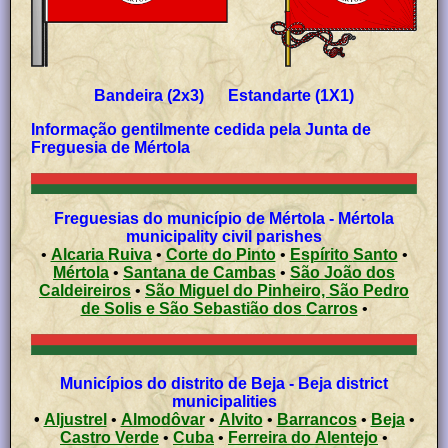
Bandeira (2x3) Estandarte (1X1)
Informação gentilmente cedida pela Junta de
Freguesia de Mértola
Freguesias do município de Mértola - Mértola
municipality civil parishes
•
Alcaria Ruiva
•
Corte do Pinto
•
Espírito Santo
•
Mértola
•
Santana de Cambas
•
São João dos
Caldeireiros
•
São Miguel do Pinheiro, São Pedro
de Solis e São Sebastião dos Carros
•
Municípios do distrito de Beja - Beja district
municipalities
•
Aljustrel
•
Almodôvar
•
Alvito
•
Barrancos
•
Beja
•
Castro Verde
•
Cuba
•
Ferreira do Alentejo
•