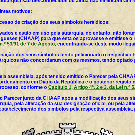
 autarquia são desconhecidos ou ainda não se encontram l
intes motivos:
rocesso de criação dos seus símbolos heráldicos;
vados e estão em uso pela autarquia, no entanto, não for
ueses (CHAAP) para que esta os aprovasse e emitisse o r
i n.º 53/91 de 7 de Agosto
, encontrando-se deste modo ilegai
 criação dos seus símbolos tendo peticionado o respectivo 
utárquicos não concordaram com os mesmos, tendo optado p
ela assembleia, após ter sido emitido o Parecer pela CHAAP
rdenamento em Diário da República e o posterior registo 
 processo, conforme o
Capitulo 1, Artigo 4º, 2 e 3, da Lei n.º
vo Parecer junto da CHAAP após a modificação dos seus sím
rquia, pela alteração da sua designação oficial, ou pela al
 estabelecimento dos símbolos pela respectiva assembleia