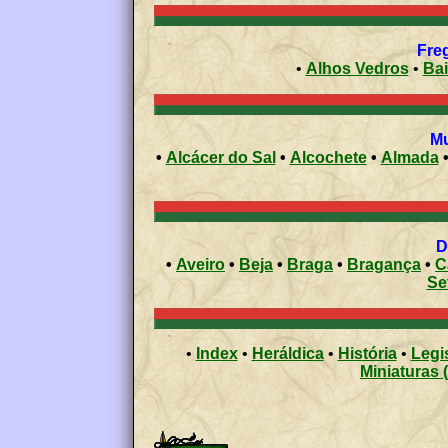
•
Alhos Vedros
•
Bai
•
Alcácer do Sal
•
Alcochete
•
Almada
•
Aveiro
•
Beja
•
Braga
•
Bragança
•
C
Se
•
Index
•
Heráldica
•
História
•
Legi
Miniaturas 