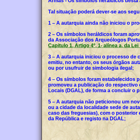
Armas - Os símbolos heráldicos desta
Tal situação poderá dever-se aos segu
1 – A autarquia ainda não iniciou o p
2 – Os símbolos heráldicos foram apro
da Associação dos Arqueólogos Portug
Capitulo 1, Artigo 4º, 1- alínea a, da Le
3 – A autarquia iniciou o processo de
emitiu, no entanto, os seus órgãos a
ou por usufruir de simbologia ilegal;
4 – Os símbolos foram estabelecidos p
promoveu a publicação do respectivo o
Locais (DGAL), de forma a concluir o
5 – A autarquia não peticionou um no
ou a cidade da localidade sede de auta
caso das freguesias), com o posterior
da República e registo na DGAL;