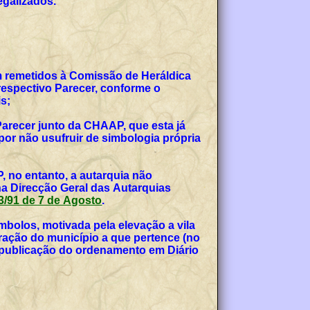
egalizados.
am remetidos à Comissão de Heráldica
espectivo Parecer, conforme o
s;
Parecer junto da CHAAP, que esta já
or não usufruir de simbologia própria
, no entanto, a autarquia não
na Direcção Geral das Autarquias
 53/91 de 7 de Agosto
.
bolos, motivada pela elevação a vila
teração do município a que pertence (no
, publicação do ordenamento em Diário