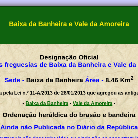
Baixa da Banheira e Vale da Amoreira
Designação Oficial
s freguesias de Baixa da Banheira e Vale da
2
Sede -
Baixa da Banheira
Área -
8.46
Km
a pela Lei n.º 11-A/2013 de 28/01/2013 que agregou as antig
•
Baixa da Banheira
•
Vale da Amoreira
•
Ordenação heráldica do brasão e bandeira
Ainda não Publicada no Diário da República