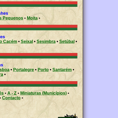
 parishes
os Pequenos
•
Moita
•
palities
do Cacém
•
Seixal
•
Sesimbra
•
Setúbal
•
ons
isboa
•
Portalegre
•
Porto
•
Santarém
•
ra
•
ês
•
A - Z
•
Miniaturas (Municípios)
•
•
Contacto
•