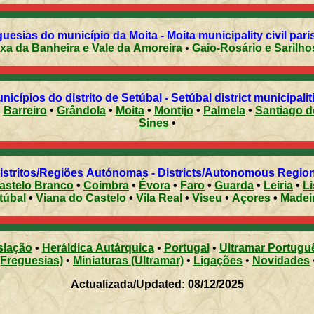
Freguesias do município da Moita - Moita municipality civil
xa da Banheira e Vale da Amoreira
•
Gaio-Rosário e Sarilh
Municípios do distrito de Setúbal - Setúbal district munici
•
Barreiro
•
Grândola
•
Moita
•
Montijo
•
Palmela
•
Santiago 
Sines
•
Distritos/Regiões Autónomas - Districts/Autonomous Regi
astelo Branco
•
Coimbra
•
Évora
•
Faro
•
Guarda
•
Leiria
•
L
túbal
•
Viana do Castelo
•
Vila Real
•
Viseu
•
Açores
•
Madei
slação
•
Heráldica Autárquica
•
Portugal
•
Ultramar Portugu
(Freguesias)
•
Miniaturas (Ultramar)
•
Ligações
•
Novidades
Actualizada/Updated: 08/12/2025