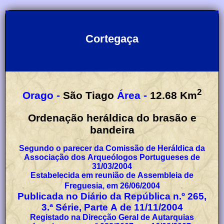
Cortegaça
2
Orago -
São Tiago
Área -
12.68
Km
Ordenação heráldica do brasão e
bandeira
Segundo o parecer da Comissão de Heráldica da
Associação dos Arqueólogos Portugueses de
31/03/2004
Estabelecida em reunião de Assembleia de
Freguesia, em 26/06/2004
Publicada no Diário da República n.º 265,
3.ª Série, Parte A de 11/11/2004
Registado na Direcção Geral de Autarquias