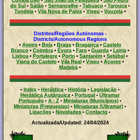
Comba Dão
•
São João da Pesqueira
•
São Pedro
do Sul
•
Sátão
•
Sernancelhe
•
Tabuaço
•
Tarouca
•
Tondela
•
Vila Nova de Paiva
•
Viseu
•
Vouzela
•
Distritos/Regiões Autónomas -
Districts/Autonomous Regions
•
Aveiro
•
Beja
•
Braga
•
Bragança
•
Castelo
Branco
•
Coimbra
•
Évora
•
Faro
•
Guarda
•
Leiria
•
Lisboa
•
Portalegre
•
Porto
•
Santarém
•
Setúbal
•
Viana do Castelo
•
Vila Real
•
Viseu
•
Açores
•
Madeira
•
•
Index
•
Heráldica
•
História
•
Legislação
•
Heráldica Autárquica
•
Portugal
•
Ultramar
Português
•
A - Z
•
Miniaturas (Municípios)
•
Miniaturas (Freguesias)
•
Miniaturas (Ultramar)
•
Ligações
•
Novidades
•
Contacto
•
Actualizada/Updated: 24/04/2024