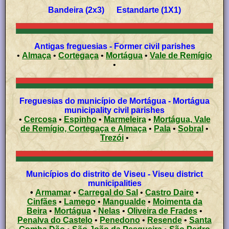
Bandeira (2x3) Estandarte (1X1)
Antigas freguesias - Former civil parishes
•
Almaça
•
Cortegaça
•
Mortágua
•
Vale de Remígio
•
Freguesias do município de Mortágua - Mortágua
municipality civil parishes
•
Cercosa
•
Espinho
•
Marmeleira
•
Mortágua, Vale
de Remígio, Cortegaça e Almaça
•
Pala
•
Sobral
•
Trezói
•
Municípios do distrito de Viseu - Viseu district
municipalities
•
Armamar
•
Carregal do Sal
•
Castro Daire
•
Cinfães
•
Lamego
•
Mangualde
•
Moimenta da
Beira
•
Mortágua
•
Nelas
•
Oliveira de Frades
•
Penalva do Castelo
•
Penedono
•
Resende
•
Santa