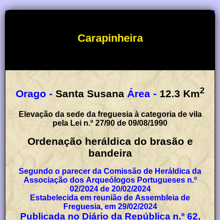
Carapinheira
2
Orago -
Santa Susana
Área -
12.3
Km
Elevação da sede da freguesia à categoria de vila
pela Lei n.º 27/90 de 09/08/1990
Ordenação heráldica do brasão e
bandeira
Segundo o parecer da Comissão de Heráldica da
Associação dos Arqueólogos Portugueses n.º
02/2024 de 20/02/2024
Estabelecida em reunião de Assembleia de
Freguesia, em 29/02/2024
Publicada no Diário da República n.º 62,