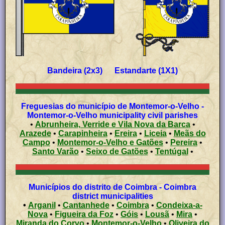
Bandeira (2x3) Estandarte (1X1)
Freguesias do município de Montemor-o-Velho -
Montemor-o-Velho municipality civil parishes
•
Abrunheira, Verride e Vila Nova da Barca
•
Arazede
•
Carapinheira
•
Ereira
•
Liceia
•
Meãs do
Campo
•
Montemor-o-Velho e Gatões
•
Pereira
•
Santo Varão
•
Seixo de Gatões
•
Tentúgal
•
Municípios do distrito de Coimbra - Coimbra
district municipalities
•
Arganil
•
Cantanhede
•
Coimbra
•
Condeixa-a-
Nova
•
Figueira da Foz
•
Góis
•
Lousã
•
Mira
•
Miranda do Corvo
•
Montemor-o-Velho
•
Oliveira do