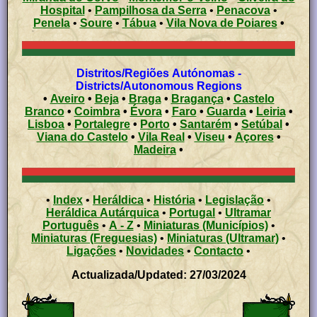
Hospital
•
Pampilhosa da Serra
•
Penacova
•
Penela
•
Soure
•
Tábua
•
Vila Nova de Poiares
•
Distritos/Regiões Autónomas -
Districts/Autonomous Regions
•
Aveiro
•
Beja
•
Braga
•
Bragança
•
Castelo
Branco
•
Coimbra
•
Évora
•
Faro
•
Guarda
•
Leiria
•
Lisboa
•
Portalegre
•
Porto
•
Santarém
•
Setúbal
•
Viana do Castelo
•
Vila Real
•
Viseu
•
Açores
•
Madeira
•
•
Index
•
Heráldica
•
História
•
Legislação
•
Heráldica Autárquica
•
Portugal
•
Ultramar
Português
•
A - Z
•
Miniaturas (Municípios)
•
Miniaturas (Freguesias)
•
Miniaturas (Ultramar)
•
Ligações
•
Novidades
•
Contacto
•
Actualizada/Updated: 27/03/2024