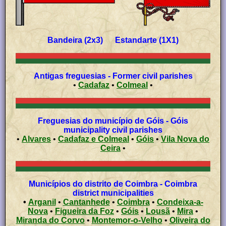
Bandeira (2x3) Estandarte (1X1)
Antigas freguesias - Former civil parishes
•
Cadafaz
•
Colmeal
•
Freguesias do município de Góis - Góis
municipality civil parishes
•
Alvares
•
Cadafaz e Colmeal
•
Góis
•
Vila Nova do
Ceira
•
Municípios do distrito de Coimbra - Coimbra
district municipalities
•
Arganil
•
Cantanhede
•
Coimbra
•
Condeixa-a-
Nova
•
Figueira da Foz
•
Góis
•
Lousã
•
Mira
•
Miranda do Corvo
•
Montemor-o-Velho
•
Oliveira do