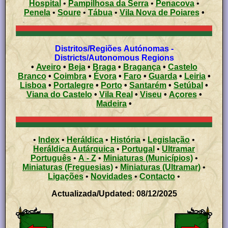
Hospital
•
Pampilhosa da Serra
•
Penacova
•
Penela
•
Soure
•
Tábua
•
Vila Nova de Poiares
•
Distritos/Regiões Autónomas -
Districts/Autonomous Regions
•
Aveiro
•
Beja
•
Braga
•
Bragança
•
Castelo
Branco
•
Coimbra
•
Évora
•
Faro
•
Guarda
•
Leiria
•
Lisboa
•
Portalegre
•
Porto
•
Santarém
•
Setúbal
•
Viana do Castelo
•
Vila Real
•
Viseu
•
Açores
•
Madeira
•
•
Index
•
Heráldica
•
História
•
Legislação
•
Heráldica Autárquica
•
Portugal
•
Ultramar
Português
•
A - Z
•
Miniaturas (Municípios)
•
Miniaturas (Freguesias)
•
Miniaturas (Ultramar)
•
Ligações
•
Novidades
•
Contacto
•
Actualizada/Updated: 08/12/2025