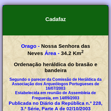
Cadafaz
Orago -
Nossa Senhora das
2
Neves
Área -
34.2
Km
Ordenação heráldica do brasão e
bandeira
Segundo o parecer da Comissão de Heráldica da
Associação dos Arqueólogos Portugueses de
16/07/2003
Estabelecida em reunião de Assembleia de
Freguesia, em 14/09/2003
Publicada no Diário da República n.º 228,
3.ª Série, Parte A de 02/10/2003