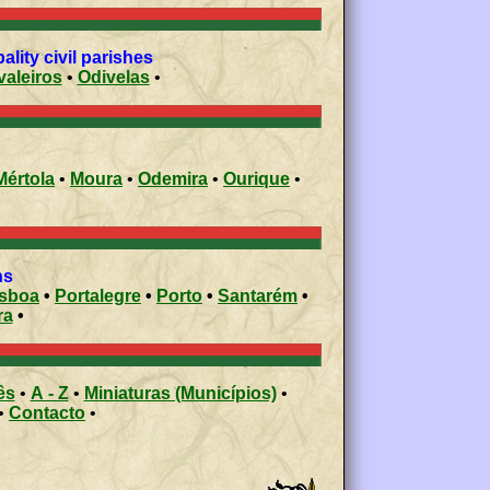
lity civil parishes
ra dos Cavaleiros
•
Odivelas
•
Mértola
•
Moura
•
Odemira
•
Ourique
•
ons
isboa
•
Portalegre
•
Porto
•
Santarém
•
ra
•
ês
•
A - Z
•
Miniaturas (Municípios)
•
•
Contacto
•