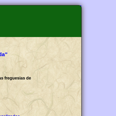
da"
as freguesias de