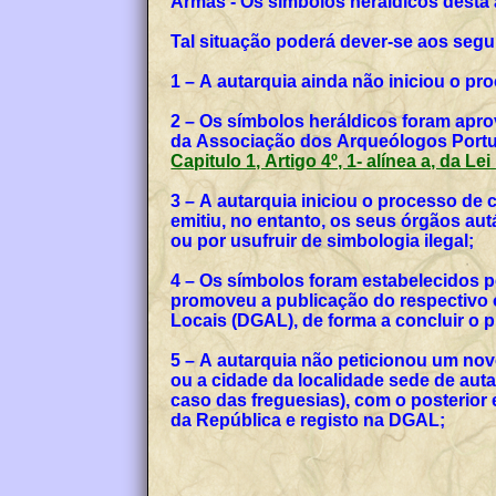
Armas - Os símbolos heráldicos desta
Tal situação poderá dever-se aos segu
1 – A autarquia ainda não iniciou o p
2 – Os símbolos heráldicos foram apro
da Associação dos Arqueólogos Portug
Capitulo 1, Artigo 4º, 1- alínea a, da Le
3 – A autarquia iniciou o processo de
emitiu, no entanto, os seus órgãos a
ou por usufruir de simbologia ilegal;
4 – Os símbolos foram estabelecidos p
promoveu a publicação do respectivo o
Locais (DGAL), de forma a concluir o
5 – A autarquia não peticionou um no
ou a cidade da localidade sede de auta
caso das freguesias), com o posterior
da República e registo na DGAL;