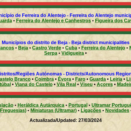
cípio de Ferreira do Alentejo - Ferreira do Alentejo municipa
Peroguarda
•
Ferreira do Alentejo e Canhestros
•
Figuei
Municípios do distrito de Beja - Beja district municipalities
rancos
•
Beja
•
Castro Verde
•
Cuba
•
Ferreira do Alentejo
•
Serpa
•
Vidigueira
•
Distritos/Regiões Autónomas - Districts/Autonomous Regi
astelo Branco
•
Coimbra
•
Évora
•
Faro
•
Guarda
•
Leiria
•
L
túbal
•
Viana do Castelo
•
Vila Real
•
Viseu
•
Açores
•
Madei
slação
•
Heráldica Autárquica
•
Portugal
•
Ultramar Portugu
(Freguesias)
•
Miniaturas (Ultramar)
•
Ligações
•
Novidades
Actualizada/Updated: 27/03/2024