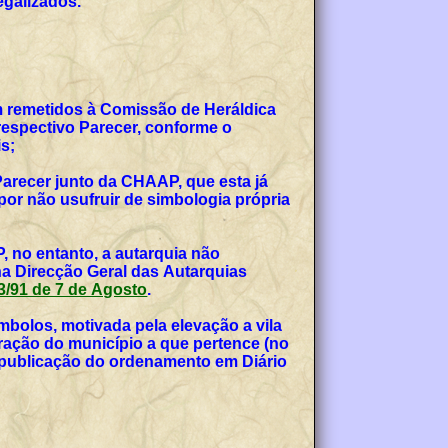
egalizados.
am remetidos à Comissão de Heráldica
espectivo Parecer, conforme o
s;
Parecer junto da CHAAP, que esta já
or não usufruir de simbologia própria
, no entanto, a autarquia não
na Direcção Geral das Autarquias
 53/91 de 7 de Agosto
.
bolos, motivada pela elevação a vila
teração do município a que pertence (no
, publicação do ordenamento em Diário