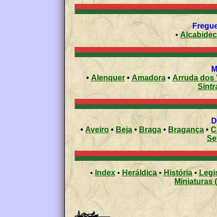
Fregue
•
Alcabide
•
Alenquer
•
Amadora
•
Arruda dos
Sintr
•
Aveiro
•
Beja
•
Braga
•
Bragança
•
C
Se
•
Index
•
Heráldica
•
História
•
Legi
Miniaturas 