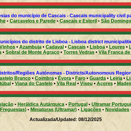
sias do município de Cascais - Cascais municipality civil p
che
•
Carcavelos e Parede
•
Cascais e Estoril
•
São Domingo
Municípios do distrito de Lisboa - Lisboa district municipalit
 Vinhos
•
Azambuja
•
Cadaval
•
Cascais
•
Lisboa
•
Loures
•
a
•
Sobral de Monte Agraço
•
Torres Vedras
•
Vila Franca de
Distritos/Regiões Autónomas - Districts/Autonomous Regi
astelo Branco
•
Coimbra
•
Évora
•
Faro
•
Guarda
•
Leiria
•
L
túbal
•
Viana do Castelo
•
Vila Real
•
Viseu
•
Açores
•
Madei
slação
•
Heráldica Autárquica
•
Portugal
•
Ultramar Portugu
(Freguesias)
•
Miniaturas (Ultramar)
•
Ligações
•
Novidades
Actualizada/Updated: 08/12/2025