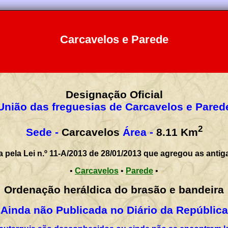
Carcavelos e Parede
Designação Oficial
União das freguesias de Carcavelos e Pared
2
Sede -
Carcavelos
Área -
8.11
Km
a pela Lei n.º 11-A/2013 de 28/01/2013 que agregou as antig
•
Carcavelos
•
Parede
•
Ordenação heráldica do brasão e bandeira
Ainda não Publicada no Diário da República