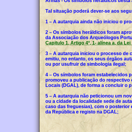
Armas - Os símbolos heráldicos desta
Tal situação poderá dever-se aos segu
1 – A autarquia ainda não iniciou o p
2 – Os símbolos heráldicos foram apro
da Associação dos Arqueólogos Portug
Capitulo 1, Artigo 4º, 1- alínea a, da Le
3 – A autarquia iniciou o processo de
emitiu, no entanto, os seus órgãos a
ou por usufruir de simbologia ilegal;
4 – Os símbolos foram estabelecidos p
promoveu a publicação do respectivo o
Locais (DGAL), de forma a concluir o
5 – A autarquia não peticionou um no
ou a cidade da localidade sede de auta
caso das freguesias), com o posterior
da República e registo na DGAL;