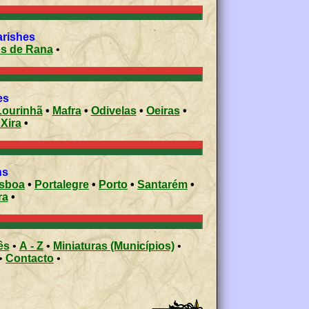
arishes
s de Rana
•
ies
Lourinhã
•
Mafra
•
Odivelas
•
Oeiras
•
 Xira
•
ons
isboa
•
Portalegre
•
Porto
•
Santarém
•
ra
•
ês
•
A - Z
•
Miniaturas (Municípios)
•
•
Contacto
•