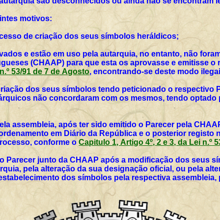
 autarquia são desconhecidos ou ainda não se encontram l
intes motivos:
rocesso de criação dos seus símbolos heráldicos;
vados e estão em uso pela autarquia, no entanto, não for
ueses (CHAAP) para que esta os aprovasse e emitisse o r
i n.º 53/91 de 7 de Agosto
, encontrando-se deste modo ilegai
 criação dos seus símbolos tendo peticionado o respectivo 
utárquicos não concordaram com os mesmos, tendo optado p
ela assembleia, após ter sido emitido o Parecer pela CHAAP
rdenamento em Diário da República e o posterior registo 
 processo, conforme o
Capitulo 1, Artigo 4º, 2 e 3, da Lei n.º
vo Parecer junto da CHAAP após a modificação dos seus sím
rquia, pela alteração da sua designação oficial, ou pela al
 estabelecimento dos símbolos pela respectiva assembleia