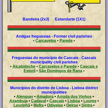
Bandeira (2x3) Estandarte (1X1)
Antigas freguesias - Former civil parishes
•
Carcavelos
•
Parede
•
Freguesias do município de Cascais - Cascais
municipality civil parishes
•
Alcabideche
•
Carcavelos e Parede
•
Cascais e
Estoril
•
São Domingos de Rana
•
Municípios do distrito de Lisboa - Lisboa district
municipalities
•
Alenquer
•
Amadora
•
Arruda dos Vinhos
•
Azambuja
•
Cadaval
•
Cascais
•
Lisboa
•
Loures
•
Lourinhã
•
Mafra
•
Odivelas
•
Oeiras
•
Sintra
•