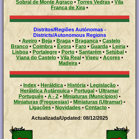
Sobral de Monte Agraço
•
Torres Vedras
•
Vila
Franca de Xira
•
Distritos/Regiões Autónomas -
Districts/Autonomous Regions
•
Aveiro
•
Beja
•
Braga
•
Bragança
•
Castelo
Branco
•
Coimbra
•
Évora
•
Faro
•
Guarda
•
Leiria
•
Lisboa
•
Portalegre
•
Porto
•
Santarém
•
Setúbal
•
Viana do Castelo
•
Vila Real
•
Viseu
•
Açores
•
Madeira
•
•
Index
•
Heráldica
•
História
•
Legislação
•
Heráldica Autárquica
•
Portugal
•
Ultramar
Português
•
A - Z
•
Miniaturas (Municípios)
•
Miniaturas (Freguesias)
•
Miniaturas (Ultramar)
•
Ligações
•
Novidades
•
Contacto
•
Actualizada/Updated: 08/12/2025