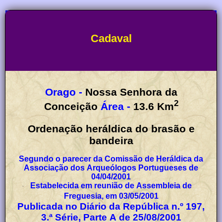
Cadaval
Orago -
Nossa Senhora da
2
Conceição
Área -
13.6
Km
Ordenação heráldica do brasão e
bandeira
Segundo o parecer da Comissão de Heráldica da
Associação dos Arqueólogos Portugueses de
04/04/2001
Estabelecida em reunião de Assembleia de
Freguesia, em 03/05/2001
Publicada no Diário da República n.º 197,
3.ª Série, Parte A de 25/08/2001