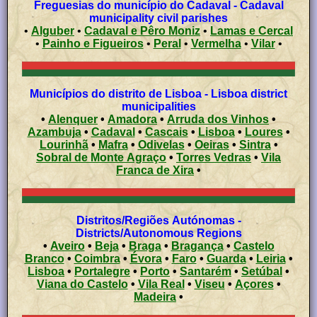
Freguesias do município do Cadaval - Cadaval
municipality civil parishes
•
Alguber
•
Cadaval e Pêro Moniz
•
Lamas e Cercal
•
Painho e Figueiros
•
Peral
•
Vermelha
•
Vilar
•
Municípios do distrito de Lisboa - Lisboa district
municipalities
•
Alenquer
•
Amadora
•
Arruda dos Vinhos
•
Azambuja
•
Cadaval
•
Cascais
•
Lisboa
•
Loures
•
Lourinhã
•
Mafra
•
Odivelas
•
Oeiras
•
Sintra
•
Sobral de Monte Agraço
•
Torres Vedras
•
Vila
Franca de Xira
•
Distritos/Regiões Autónomas -
Districts/Autonomous Regions
•
Aveiro
•
Beja
•
Braga
•
Bragança
•
Castelo
Branco
•
Coimbra
•
Évora
•
Faro
•
Guarda
•
Leiria
•
Lisboa
•
Portalegre
•
Porto
•
Santarém
•
Setúbal
•
Viana do Castelo
•
Vila Real
•
Viseu
•
Açores
•
Madeira
•